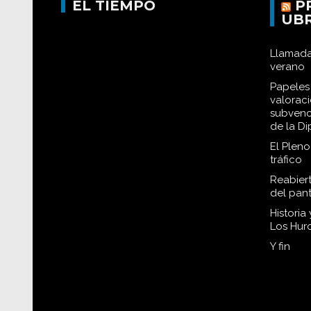
EL TIEMPO
P
UB
Llamada
verano
Papeles 
valorac
subvenc
de la D
El Plen
tráfico
Reabiert
del pan
Historia
Los Hur
Y fin