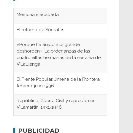
Memoria inacabada
El retorno de Sócrates
«Porque ha auido mui grande
deshorden»: La ordenanzas de las
cuatro villas hermanas de la serranía de
Villaluenga
El Frente Popular. Jimena de la Frontera,
febrero-julio 1936
República, Guerra Civil y represión en
Villamartín, 1931-1946
Gaditanos deportados a campos de
concentración nazis
PUBLICIDAD