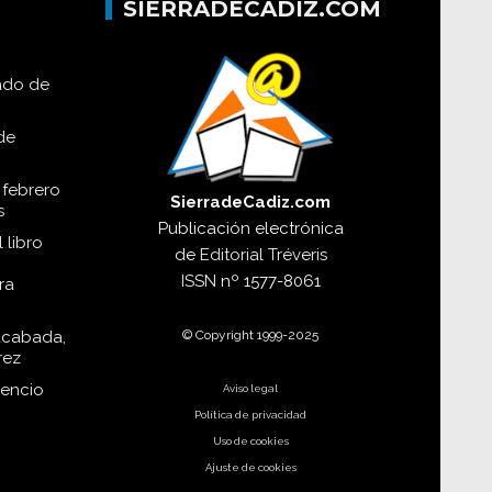
SIERRADECADIZ.COM
lado de
de
 febrero
SierradeCadiz.com
s
Publicación electrónica
 libro
de
Editorial Tréveris
ISSN
nº 1577-8061
ra
© Copyright 1999-2025
acabada,
rez
dencio
Aviso legal
Política de privacidad
Uso de cookies
Ajuste de cookies