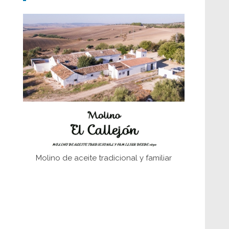
Don Perafán de Ribera y sus
fundaciones de Bornos
El Frente Popular. Ubrique, febrero-julio
1936
Juntar las letras. La alfabetización en el
campo: del afán de saber a la
autogestión
Historia y vivencias del poblado de Los
Hurones
Molino de aceite tradicional y familiar