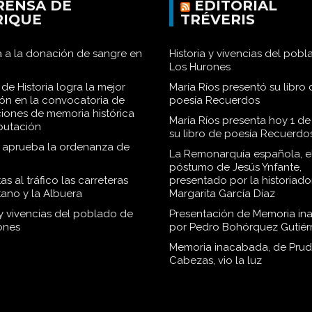
RENSA DE
EDITORIAL
RIQUE
TRÉVERIS
 a la donación de sangre en
Historia y vivencias del pob
Los Hurones
de Historia logra la mejor
María Ríos presentó su libro 
ión en la convocatoria de
poesía Recuerdos
iones de memoria histórica
María Ríos presenta hoy 1 de
iputación
su libro de poesía Recuerdo
o aprueba la ordenanza de
La Remonarquía española, el
póstumo de Jesús Ynfante,
as al tráfico las carreteras
presentado por la historiado
tano y la Albuera
Margarita García Díaz
 y vivencias del poblado de
Presentación de Memoria in
ones
por Pedro Bohórquez Gutiér
Memoria inacabada, de Pru
Cabezas, vio la luz