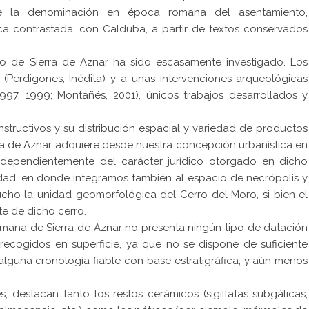
e la denominación en época romana del asentamiento,
ica contrastada, con Calduba, a partir de textos conservados
o de Sierra de Aznar ha sido escasamente investigado. Los
(Perdigones, Inédita) y a unas intervenciones arqueológicas
997, 1999; Montañés, 2001), únicos trabajos desarrollados y
structivos y su distribución espacial y variedad de productos
rra de Aznar adquiere desde nuestra concepción urbanística en
 independientemente del carácter jurídico otorgado en dicho
ciudad, en donde integramos también al espacio de necrópolis y
cho la unidad geomorfológica del Cerro del Moro, si bien el
e de dicho cerro.
omana de Sierra de Aznar no presenta ningún tipo de datación
recogidos en superficie, ya que no se dispone de suficiente
guna cronología fiable con base estratigráfica, y aún menos
 destacan tanto los restos cerámicos (sigillatas subgálicas,