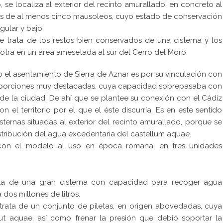
e localiza al exterior del recinto amurallado, en concreto al
tos de al menos cinco mausoleos, cuyo estado de conservación
gular y bajo.
Se trata de los restos bien conservados de una cisterna y los
 otra en un área amesetada al sur del Cerro del Moro.
 el asentamiento de Sierra de Aznar es por su vinculación con
oporciones muy destacadas, cuya capacidad sobrepasaba con
e la ciudad. De ahí que se plantee su conexión con el Cádiz
el territorio por el que el éste discurría. Es en este sentido
ternas situadas al exterior del recinto amurallado, porque se
stribución del agua excedentaria del castellum aquae.
 con el modelo al uso en época romana, en tres unidades
ata de una gran cisterna con capacidad para recoger agua
dos millones de litros.
e trata de un conjunto de piletas, en origen abovedadas, cuya
ut aquae, así como frenar la presión que debió soportar la