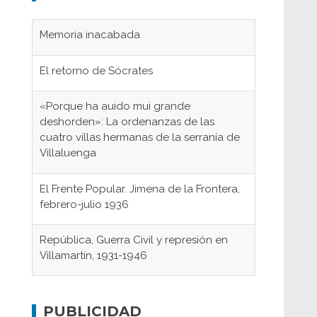
El retorno de Sócrates
«Porque ha auido mui grande
deshorden»: La ordenanzas de las
cuatro villas hermanas de la serranía de
Villaluenga
El Frente Popular. Jimena de la Frontera,
febrero-julio 1936
República, Guerra Civil y represión en
Villamartín, 1931-1946
Gaditanos deportados a campos de
concentración nazis
Don Perafán de Ribera y sus
PUBLICIDAD