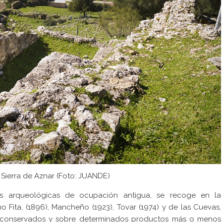
ierra de Aznar (Foto:
JUANDE
)
as arqueológicas de ocupación antigua, se recoge en la
 Fita, (1896), Mancheño (1923), Tovar (1974) y de las Cuevas,
les conservados y sobre determinados productos más o menos