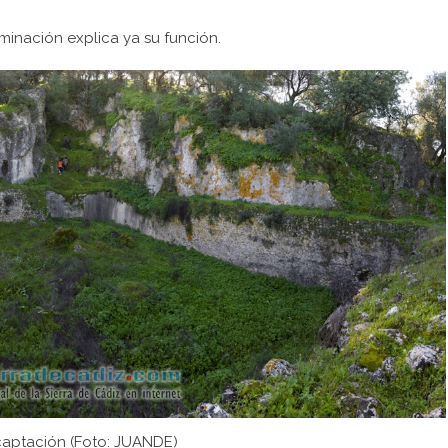
minación explica ya su función.
captación (Foto:
JUANDE
)