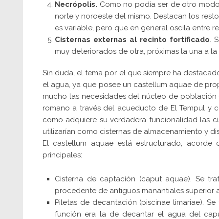
Necrópolis.
Como no podía ser de otro modo, s
norte y noroeste del mismo. Destacan los res
es variable, pero que en general oscila entre re
Cisternas externas al recinto fortificado
. 
muy deteriorados de otra, próximas la una a la
Sin duda, el tema por el que siempre ha destacado
el agua, ya que posee un castellum aquae de pr
mucho las necesidades del núcleo de población d
romano a través del acueducto de El Tempul y con 
como adquiere su verdadera funcionalidad las cis
utilizarían como cisternas de almacenamiento y di
El castellum aquae está estructurado, acorde
principales:
Cisterna de captación (caput aquae). Se tr
procedente de antiguos manantiales superior a 
Piletas de decantación (piscinae limariae). S
función era la de decantar el agua del cap