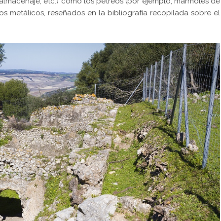
 almacenaje, etc.) como los pétreos (por ejemplo, mármoles de
os metálicos, reseñados en la bibliografía recopilada sobre el