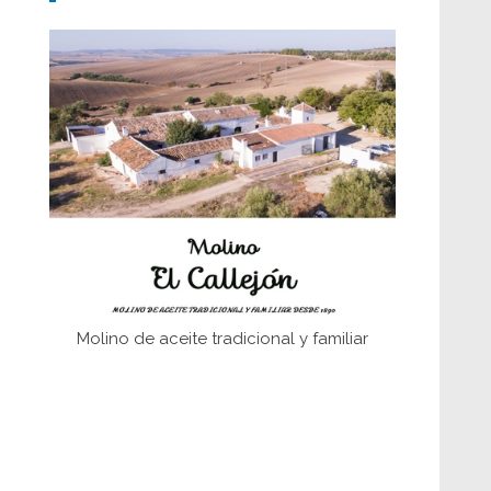
fundaciones de Bornos
El Frente Popular. Ubrique, febrero-julio
1936
Juntar las letras. La alfabetización en el
campo: del afán de saber a la
autogestión
Historia y vivencias del poblado de Los
Hurones
Molino de aceite tradicional y familiar