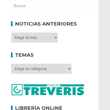
NOTICIAS ANTERIORES
TEMAS
LIBRERÍA ONLINE
Memoria inacabada