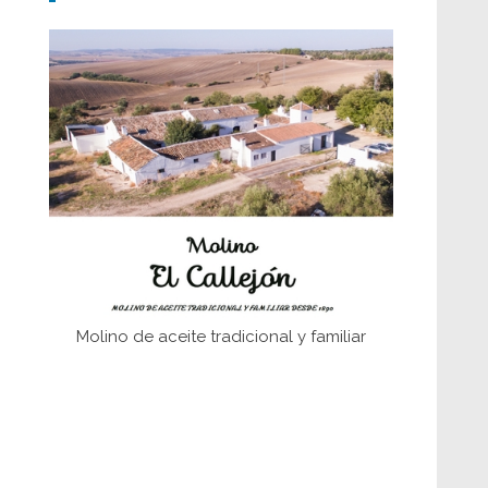
Don Perafán de Ribera y sus
fundaciones de Bornos
El Frente Popular. Ubrique, febrero-julio
1936
Juntar las letras. La alfabetización en el
campo: del afán de saber a la
autogestión
Historia y vivencias del poblado de Los
Hurones
Molino de aceite tradicional y familiar