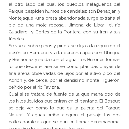
al otro lado del cual los pueblos malagueños del
Parque despiden humos de candelas; son Benaoján y
Montejaque -una presa abandonada surge extraña al
pie de una mole rocosa-, Jimena de Líbar -el río
Guadiaro- y Cortes de la Frontera, con su tren y sus
túneles.
Se vuela sobre pinos y pinos, se deja a la izquierda el
desértico Berrueco y a la derecha aparecen Ubrique
y Benaocaz y se da con el agua. Los Hurones forman
lo que desde el aire se ve como plácidas playas de
fina arena observadas de lejos por el altivo pico del
Adrión y, de cerca, por el densísimo monte Higuerón,
ceñido por el río Tavizna.
Cual si se tratara de fuente de la que mana otro de
los hilos líquidos que entran en el pantano, El Bosque
se deja ver como lo que es: la puerta del Parque
Natural. Y aguas arriba alegran el paisaje las dos
calles paralelas que se dan en llamar Benamahoma,
en medio de las huertas más feraces.