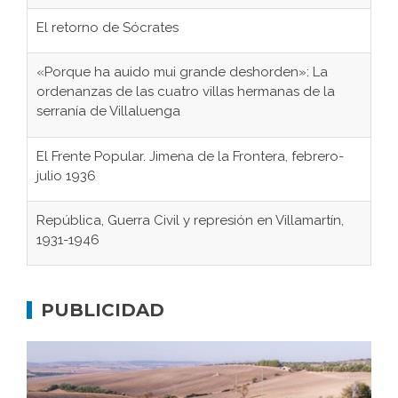
El retorno de Sócrates
«Porque ha auido mui grande deshorden»: La
ordenanzas de las cuatro villas hermanas de la
serranía de Villaluenga
El Frente Popular. Jimena de la Frontera, febrero-
julio 1936
República, Guerra Civil y represión en Villamartín,
1931-1946
Gaditanos deportados a campos de
concentración nazis
PUBLICIDAD
Don Perafán de Ribera y sus fundaciones de
Bornos