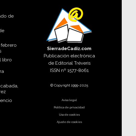
lado de
de
 febrero
SierradeCadiz.com
s
Publicación electrónica
 libro
de
Editorial Tréveris
ISSN
nº 1577-8061
ra
© Copyright 1999-2025
acabada,
rez
dencio
Aviso legal
Política de privacidad
Uso de cookies
Ajuste de cookies