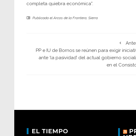
completa quiebra económica”.
Publicado el
Arcos de la Frontera
,
Sierra
Ante
PP e IU de Bornos se reúnen para exigir iniciat
ante ‘la pasividad’ del actual gobierno social
en el Consist
EL TIEMPO
P