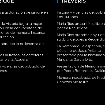
RIQUE
TRÉVERIS
 a la donación de sangre en
Historia y vivencias del pob
Los Hurones
de Historia logra la mejor
María Ríos presentó su libro 
ión en la convocatoria de
poesía Recuerdos
iones de memoria histórica
María Ríos presenta hoy 1 de
iputación
su libro de poesía Recuerdo
o aprueba la ordenanza de
La Remonarquía española, el
póstumo de Jesús Ynfante,
as al tráfico las carreteras
presentado por la historiado
tano y la Albuera
Margarita García Díaz
 y vivencias del poblado de
Presentación de Memoria in
ones
por Pedro Bohórquez Gutiér
Memoria inacabada, de Pru
Cabezas, vio la luz