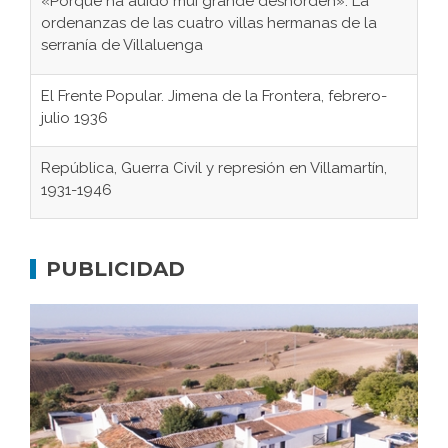
«Porque ha auido mui grande deshorden»: La
ordenanzas de las cuatro villas hermanas de la
serranía de Villaluenga
El Frente Popular. Jimena de la Frontera, febrero-
julio 1936
República, Guerra Civil y represión en Villamartín,
1931-1946
Gaditanos deportados a campos de
concentración nazis
PUBLICIDAD
Don Perafán de Ribera y sus fundaciones de
Bornos
El Frente Popular. Ubrique, febrero-julio 1936
Juntar las letras. La alfabetización en el campo: del