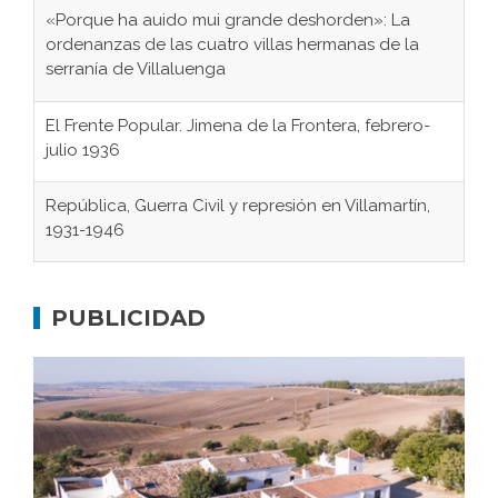
«Porque ha auido mui grande deshorden»: La
ordenanzas de las cuatro villas hermanas de la
serranía de Villaluenga
El Frente Popular. Jimena de la Frontera, febrero-
julio 1936
República, Guerra Civil y represión en Villamartín,
1931-1946
Gaditanos deportados a campos de
concentración nazis
PUBLICIDAD
Don Perafán de Ribera y sus fundaciones de
Bornos
El Frente Popular. Ubrique, febrero-julio 1936