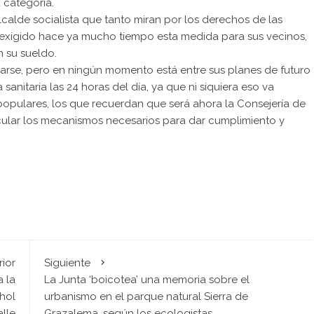
 categoría.
lde socialista que tanto miran por los derechos de las
a exigido hace ya mucho tiempo esta medida para sus vecinos,
n su sueldo.
ficarse, pero en ningún momento está entre sus planes de futuro
nitaria las 24 horas del día, ya que ni siquiera eso va
 populares, los que recuerdan que será ahora la Consejería de
icular los mecanismos necesarios para dar cumplimiento y
rior
Siguiente
a la
La Junta ‘boicotea’ una memoria sobre el
hol
urbanismo en el parque natural Sierra de
alle
Grazalema, según los ecologistas