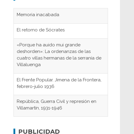
Memoria inacabada
El retorno de Sócrates
«Porque ha auido mui grande
deshorden»: La ordenanzas de las
cuatro villas hermanas de la serranía de
Villaluenga
El Frente Popular. Jimena de la Frontera,
febrero-julio 1936
República, Guerra Civil y represión en
Villamartín, 1931-1946
Gaditanos deportados a campos de
concentración nazis
PUBLICIDAD