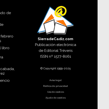
lado de
de
 febrero
SierradeCadiz.com
s
Publicación electrónica
 libro
de
Editorial Tréveris
ISSN
nº 1577-8061
ra
© Copyright 1999-2025
acabada,
rez
dencio
Aviso legal
Política de privacidad
Uso de cookies
Ajuste de cookies