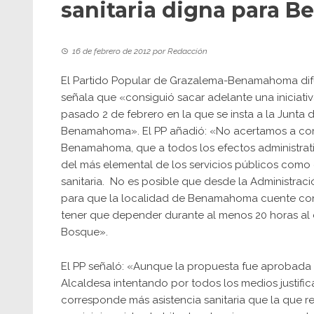
sanitaria digna para
16 de febrero de 2012
por
Redacción
El Partido Popular de Grazalema-Benamahoma difu
señala que «consiguió sacar adelante una iniciativ
pasado 2 de febrero en la que se insta a la Junta d
Benamahoma». El PP añadió: «No acertamos a co
Benamahoma, que a todos los efectos administrat
del más elemental de los servicios públicos como es
sanitaria. No es posible que desde la Administrac
para que la localidad de Benamahoma cuente con u
tener que depender durante al menos 20 horas al d
Bosque».
El PP señaló: «Aunque la propuesta fue aprobada 
Alcaldesa intentando por todos los medios justif
corresponde más asistencia sanitaria que la que r