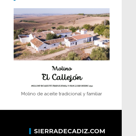
Don Perafán de Ribera y sus
fundaciones de Bornos
El Frente Popular. Ubrique, febrero-julio
1936
Juntar las letras. La alfabetización en el
campo: del afán de saber a la
autogestión
Historia y vivencias del poblado de Los
Hurones
Molino de aceite tradicional y familiar
SIERRADECADIZ.COM