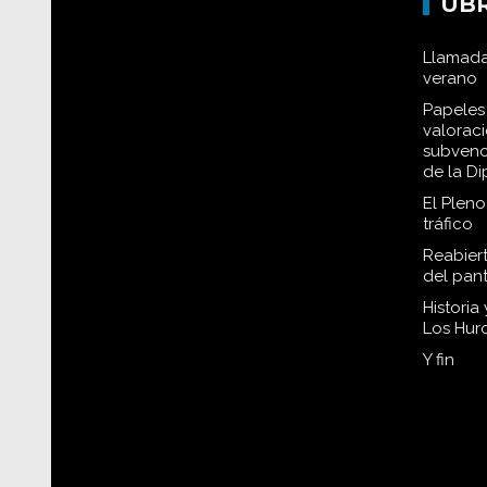
UB
Llamada
verano
Papeles 
valorac
subvenc
de la D
El Plen
tráfico
Reabiert
del pan
Historia
Los Hur
Y fin