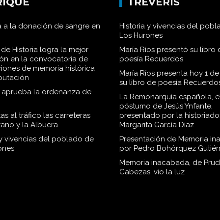
RIQUE
TRÉVERIS
 a la donación de sangre en
Historia y vivencias del pob
Los Hurones
de Historia logra la mejor
María Ríos presentó su libro 
ión en la convocatoria de
poesía Recuerdos
iones de memoria histórica
María Ríos presenta hoy 1 de
iputación
su libro de poesía Recuerdo
o aprueba la ordenanza de
La Remonarquía española, el
póstumo de Jesús Ynfante,
as al tráfico las carreteras
presentado por la historiado
tano y la Albuera
Margarita García Díaz
 y vivencias del poblado de
Presentación de Memoria in
ones
por Pedro Bohórquez Gutiér
Memoria inacabada, de Pru
Cabezas, vio la luz