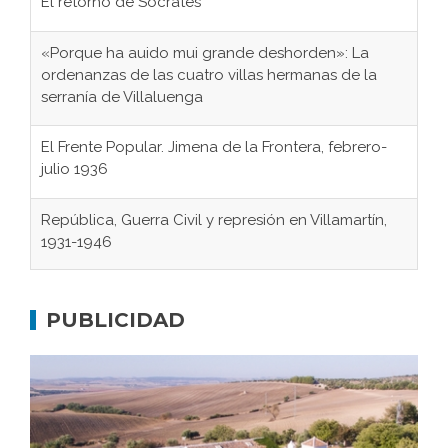
El retorno de Sócrates
«Porque ha auido mui grande deshorden»: La
ordenanzas de las cuatro villas hermanas de la
serranía de Villaluenga
El Frente Popular. Jimena de la Frontera, febrero-
julio 1936
República, Guerra Civil y represión en Villamartín,
1931-1946
Gaditanos deportados a campos de
concentración nazis
PUBLICIDAD
Don Perafán de Ribera y sus fundaciones de
Bornos
El Frente Popular. Ubrique, febrero-julio 1936