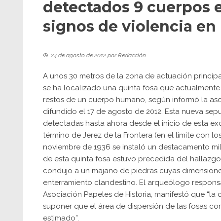
detectados 9 cuerpos en
signos de violencia en 
24 de agosto de 2012
por
Redacción
A unos 30 metros de la zona de actuación principa
se ha localizado una quinta fosa que actualmente
restos de un cuerpo humano, según informó la aso
difundido el 17 de agosto de 2012. Esta nueva sepu
detectadas hasta ahora desde el inicio de esta exca
término de Jerez de la Frontera (en el límite con 
noviembre de 1936 se instaló un destacamento mili
de esta quinta fosa estuvo precedida del hallazg
condujo a un majano de piedras cuyas dimensiones
enterramiento clandestino. El arqueólogo respon
Asociación Papeles de Historia, manifestó que “la 
suponer que el área de dispersión de las fosas co
estimado”.