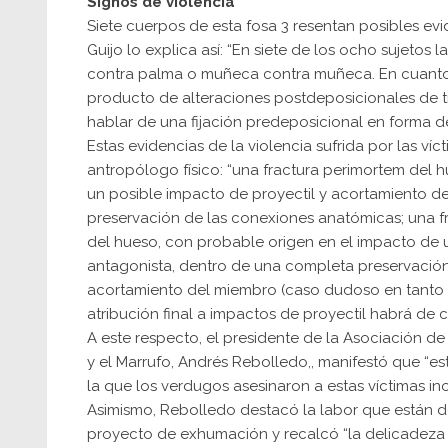
Signos de violencia
Siete cuerpos de esta fosa 3 resentan posibles e
Guijo lo explica así: “En siete de los ocho sujeto
contra palma o muñeca contra muñeca. En cuanto 
producto de alteraciones postdeposicionales de t
hablar de una fijación predeposicional en forma d
Estas evidencias de la violencia sufrida por las víc
antropólogo físico: “una fractura perimortem del
un posible impacto de proyectil y acortamiento de
preservación de las conexiones anatómicas; una f
del hueso, con probable origen en el impacto de u
antagonista, dentro de una completa preservación
acortamiento del miembro (caso dudoso en tanto 
atribución final a impactos de proyectil habrá de c
A este respecto, el presidente de la Asociación d
y el Marrufo, Andrés Rebolledo,, manifestó que “es
la que los verdugos asesinaron a estas víctimas in
Asimismo, Rebolledo destacó la labor que están d
proyecto de exhumación y recalcó “la delicadeza y