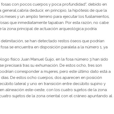
 fosas con pocos cuerpos y poca profundidad”, debido en
a general,cabría deducir, en principio, la hipótesis de que la
s meses y un amplio terreno para ejecutar los fusilamientos,
de fosas que inmediatamente tapaban. Por esta razón, no cabe
e la zona principal de actuación arqueológica podría
e delimitación, se han detectado restos óseos que podrían
osa se encuentra en disposición paralela a la número 1, ya
logo físico Juan Manuel Guijo, en la fosa número 3 han sido
e precisará tras su exhumación. De estos ocho, tres son
podrían corresponder a mujeres, pero este último dato está a
 días. De estos ocho cuerpos, dos aparecen en posición
cúbito lateral y uno en transición entre decúbito supino y
nen alineación este-oeste, con los cuatro sujetos de la zona
 cuatro sujetos de la zona oriental con el cráneo apuntando al