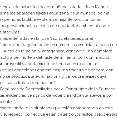
videncias de haber tenido las muñecas atadas. Juan Manuel
s las manos aparecen fijadas en la zona de la muñeca, palma
que no es factible explicar semejante posición como
ipo gravitacional o a causa de otro factor ambiental cabe
e ataduras”.
timas enterradas en la fosa 3 son detalladas por el
 húmero, con fragmentación en numerosas esquirlas, a causa de
l hueso en relación al antagonista, dentro de una completa
ractura perimortem del fuste de un fémur, con conminución
n proyectil y acortamiento del hueso en relación al
 de las conexiones anatómicas; una fractura de cadera, con
no se produzca la exhumación); y daños craneales cuya
erificarse tras la exhumación”.
e Familiares de Represaliados por el Franquismo de la Sauceda
tas evidencias de signos de violencia indican la alevosía con
ocentes”.
esarrollando los voluntarios que están colaborando en este
 el respeto” con el que están tratando los restos óseos en las