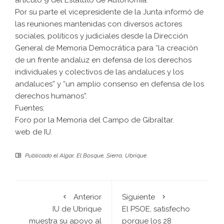
artículo 9 del Estatuto de Autonomía.
Por su parte el vicepresidente de la Junta informó de
las reuniones mantenidas con diversos actores
sociales, políticos y judiciales desde la Dirección
General de Memoria Democrática para “la creación
de un frente andaluz en defensa de los derechos
individuales y colectivos de las andaluces y los
andaluces” y “un amplio consenso en defensa de los
derechos humanos”.
Fuentes:
Foro por la Memoria del Campo de Gibraltar
.
web de IU.
Publicado el
Algar
,
El Bosque
,
Sierra
,
Ubrique
Anterior
Siguiente
IU de Ubrique
El PSOE, satisfecho
muestra su apoyo al
porque los 28