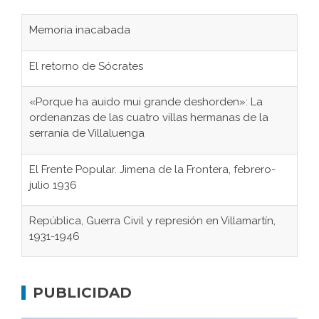
Memoria inacabada
El retorno de Sócrates
«Porque ha auido mui grande deshorden»: La
ordenanzas de las cuatro villas hermanas de la
serranía de Villaluenga
El Frente Popular. Jimena de la Frontera, febrero-
julio 1936
República, Guerra Civil y represión en Villamartín,
1931-1946
Gaditanos deportados a campos de
concentración nazis
PUBLICIDAD