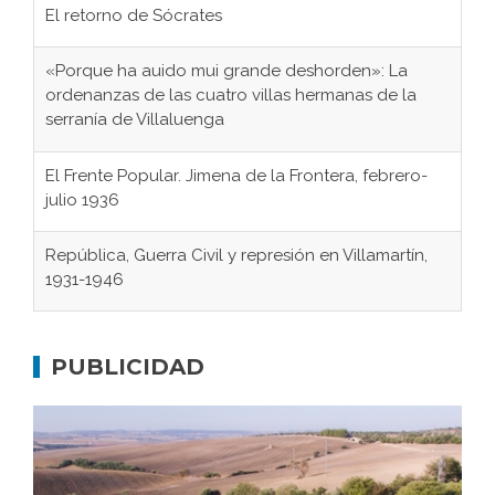
El retorno de Sócrates
«Porque ha auido mui grande deshorden»: La
ordenanzas de las cuatro villas hermanas de la
serranía de Villaluenga
El Frente Popular. Jimena de la Frontera, febrero-
julio 1936
República, Guerra Civil y represión en Villamartín,
1931-1946
Gaditanos deportados a campos de
concentración nazis
PUBLICIDAD
Don Perafán de Ribera y sus fundaciones de
Bornos