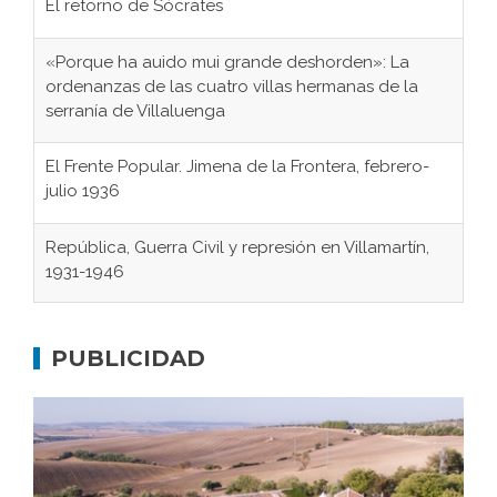
El retorno de Sócrates
«Porque ha auido mui grande deshorden»: La
ordenanzas de las cuatro villas hermanas de la
serranía de Villaluenga
El Frente Popular. Jimena de la Frontera, febrero-
julio 1936
República, Guerra Civil y represión en Villamartín,
1931-1946
Gaditanos deportados a campos de
concentración nazis
PUBLICIDAD
Don Perafán de Ribera y sus fundaciones de
Bornos
El Frente Popular. Ubrique, febrero-julio 1936