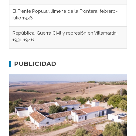
El Frente Popular. Jimena de la Frontera, febrero-
julio 1936
República, Guerra Civil y represión en Villamartín,
1931-1946
Gaditanos deportados a campos de
concentración nazis
PUBLICIDAD
Don Perafán de Ribera y sus fundaciones de
Bornos
El Frente Popular. Ubrique, febrero-julio 1936
Juntar las letras. La alfabetización en el campo: del
afán de saber a la autogestión