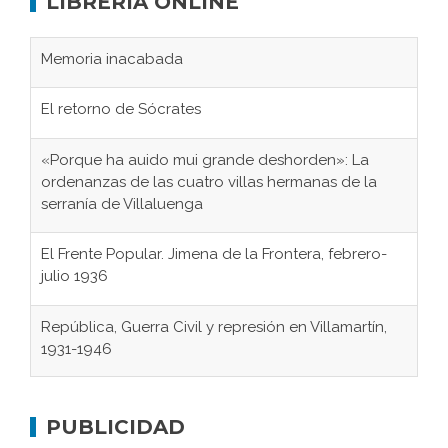
LIBRERÍA ONLINE
Memoria inacabada
El retorno de Sócrates
«Porque ha auido mui grande deshorden»: La
ordenanzas de las cuatro villas hermanas de la
serranía de Villaluenga
El Frente Popular. Jimena de la Frontera, febrero-
julio 1936
República, Guerra Civil y represión en Villamartín,
1931-1946
Gaditanos deportados a campos de
concentración nazis
PUBLICIDAD