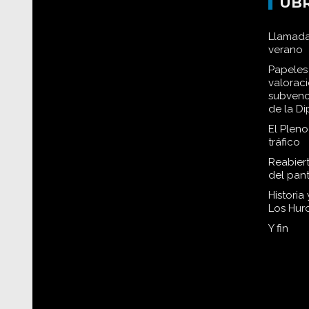
UB
Llamada
verano
Papeles 
valorac
subvenc
de la D
El Plen
tráfico
Reabiert
del pan
Historia
Los Hur
Y fin