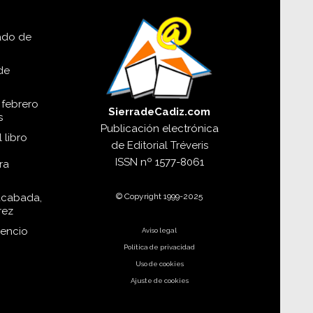
lado de
de
 febrero
SierradeCadiz.com
s
Publicación electrónica
 libro
de
Editorial Tréveris
ISSN
nº 1577-8061
ra
© Copyright 1999-2025
acabada,
rez
dencio
Aviso legal
Política de privacidad
Uso de cookies
Ajuste de cookies