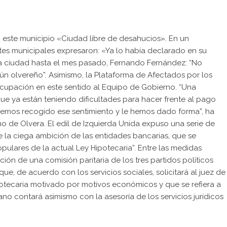
 este municipio «Ciudad libre de desahucios». En un
tes municipales expresaron: «Ya lo había declarado en su
 la ciudad hasta el mes pasado, Fernando Fernández: “No
ún olvereño”. Asimismo, la Plataforma de Afectados por los
ocupación en este sentido al Equipo de Gobierno. “Una
ue ya están teniendo dificultades para hacer frente al pago
o hemos recogido ese sentimiento y le hemos dado forma”, ha
de Olvera. El edil de Izquierda Unida expuso una serie de
de la ciega ambición de las entidades bancarias, que se
ulares de la actual Ley Hipotecaria”. Entre las medidas
ión de una comisión paritaria de los tres partidos políticos
ue, de acuerdo con los servicios sociales, solicitará al juez de
otecaria motivado por motivos económicos y que se refiera a
dano contará asimismo con la asesoría de los servicios jurídicos