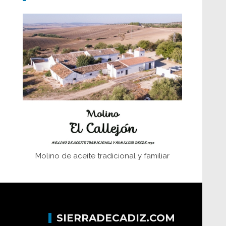
Don Perafán de Ribera y sus
fundaciones de Bornos
El Frente Popular. Ubrique, febrero-julio
1936
Juntar las letras. La alfabetización en el
campo: del afán de saber a la
autogestión
Historia y vivencias del poblado de Los
Hurones
Molino de aceite tradicional y familiar
SIERRADECADIZ.COM