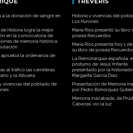
RIQUE
TRÉVERIS
 a la donación de sangre en
Historia y vivencias del pob
Los Hurones
de Historia logra la mejor
María Ríos presentó su libro 
ión en la convocatoria de
poesía Recuerdos
iones de memoria histórica
María Ríos presenta hoy 1 de
iputación
su libro de poesía Recuerdo
o aprueba la ordenanza de
La Remonarquía española, el
póstumo de Jesús Ynfante,
as al tráfico las carreteras
presentado por la historiado
tano y la Albuera
Margarita García Díaz
 y vivencias del poblado de
Presentación de Memoria in
ones
por Pedro Bohórquez Gutiér
Memoria inacabada, de Pru
Cabezas, vio la luz