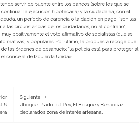
ende servir de puente entre los bancos (sobre los que se
ontinuar la ejecución hipotecaria) y la ciudadanía, con el
 deuda, un período de carencia o la dación en pago; “son las
a las circunstancias de los ciudadanos, no al contrario”,
muy positivamente el voto afirmativo de socialistas (que se
nformativas) y populares. Por último, la propuesta recoge que
 de las órdenes de desahucio; “la policía está para proteger al
el concejal de Izquierda Unida».
rior
Siguiente
el 6
Ubrique, Prado del Rey, El Bosque y Benaocaz,
era
declarados zona de interés artesanal