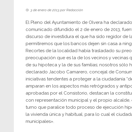
3 de enero de 2013
por
Redacción
El Pleno del Ayuntamiento de Olvera ha declarado
comunicado difundido el 2 de enero de 2013, fuen
discurso de investidura el que ha sido regidor de
permitiremos que los bancos dejen sin casa a ning
Recortes de la localidad había trasladado su pre
preocupación que es la de los vecinos y vecinas q
de su hipoteca y la de sus familias; nosotros sól
declarado Jacobo Camarero, concejal de Consumo 
iniciativas tendentes a proteger a la ciudadanía “
amparan en los aspectos más retrógrados y antipop
aprobadas por el Consistorio, destacan la constituc
con representación municipal y el propio alcalde, q
turno que paralice todo proceso de ejecución hip
la vivienda única y habitual, para lo cual el ciuda
municipales».