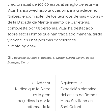
crédito inicial de 100.00 euros al arreglo de esta vía.
Villar ha aprovechado la ocasión para gradecer el
“trabajo encomiable” de los técnicos de vías y obras y
de la Brigada de Mantenimiento de Carreteras,
compuesta por 35 personas. Villar ha destacado
sobre estos últimos que han trabajado mañana, tarde
y noche, en unas pésimas condiciones
climatológicas».
Publicado el
Algar
,
El Bosque
,
El Gastor
,
Olvera
,
Setenil de las
Bodegas
,
Sierra
Anterior
Siguiente
IU dice que la Sierra
Exposición pictórica
es la gran
del artista de Bornos
perjudicada por la
Manu Sevillano en
reforma de la
Sant Celoni