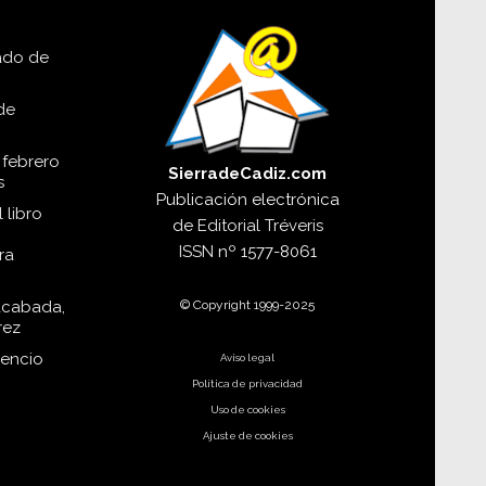
lado de
de
 febrero
SierradeCadiz.com
s
Publicación electrónica
 libro
de
Editorial Tréveris
ISSN
nº 1577-8061
ra
© Copyright 1999-2025
acabada,
rez
dencio
Aviso legal
Política de privacidad
Uso de cookies
Ajuste de cookies