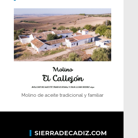
Don Perafán de Ribera y sus
fundaciones de Bornos
El Frente Popular. Ubrique, febrero-julio
1936
Juntar las letras. La alfabetización en el
campo: del afán de saber a la
autogestión
Historia y vivencias del poblado de Los
Hurones
Molino de aceite tradicional y familiar
SIERRADECADIZ.COM