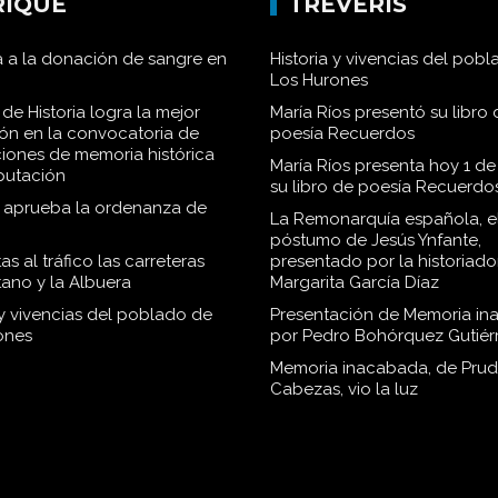
RIQUE
TRÉVERIS
 a la donación de sangre en
Historia y vivencias del pob
Los Hurones
de Historia logra la mejor
María Ríos presentó su libro 
ión en la convocatoria de
poesía Recuerdos
iones de memoria histórica
María Ríos presenta hoy 1 de
iputación
su libro de poesía Recuerdo
o aprueba la ordenanza de
La Remonarquía española, el
póstumo de Jesús Ynfante,
as al tráfico las carreteras
presentado por la historiado
tano y la Albuera
Margarita García Díaz
 y vivencias del poblado de
Presentación de Memoria in
ones
por Pedro Bohórquez Gutiér
Memoria inacabada, de Pru
Cabezas, vio la luz