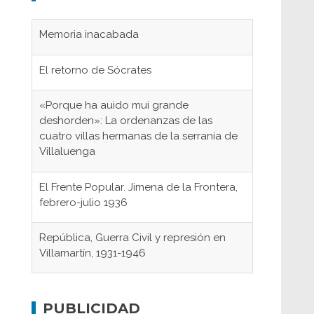
Memoria inacabada
El retorno de Sócrates
«Porque ha auido mui grande
deshorden»: La ordenanzas de las
cuatro villas hermanas de la serranía de
Villaluenga
El Frente Popular. Jimena de la Frontera,
febrero-julio 1936
República, Guerra Civil y represión en
Villamartín, 1931-1946
Gaditanos deportados a campos de
concentración nazis
PUBLICIDAD