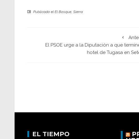
Publicado el
El Bosque
,
Sierra
Ante
El PSOE urge a la Diputación a que termin
hotel de Tugasa en Sete
EL TIEMPO
P