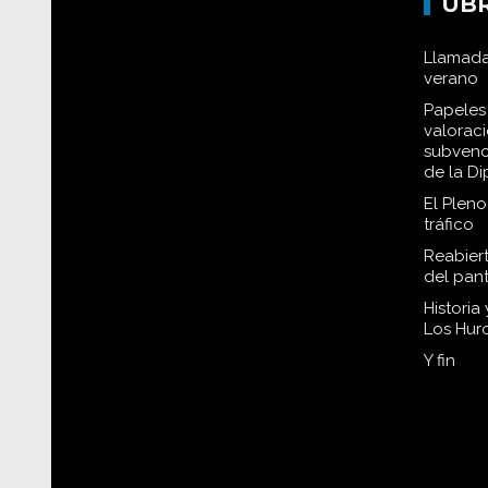
UB
Llamada
verano
Papeles 
valorac
subvenc
de la D
El Plen
tráfico
Reabiert
del pan
Historia
Los Hur
Y fin