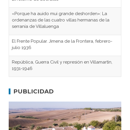
«Porque ha auido mui grande deshorden»: La
ordenanzas de las cuatro villas hermanas de la
serranía de Villaluenga
El Frente Popular. Jimena de la Frontera, febrero-
julio 1936
República, Guerra Civil y represión en Villamartín,
1931-1946
Gaditanos deportados a campos de
concentración nazis
PUBLICIDAD
Don Perafán de Ribera y sus fundaciones de
Bornos
El Frente Popular. Ubrique, febrero-julio 1936