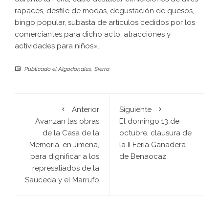
rapaces, desfile de modas, degustación de quesos,
bingo popular, subasta de artículos cedidos por los
comerciantes para dicho acto, atracciones y
actividades para niños».
Publicado el
Algodonales
,
Sierra
Anterior
Siguiente
Avanzan las obras
El domingo 13 de
de la Casa de la
octubre, clausura de
Memoria, en Jimena,
la II Feria Ganadera
para dignificar a los
de Benaocaz
represaliados de la
Sauceda y el Marrufo