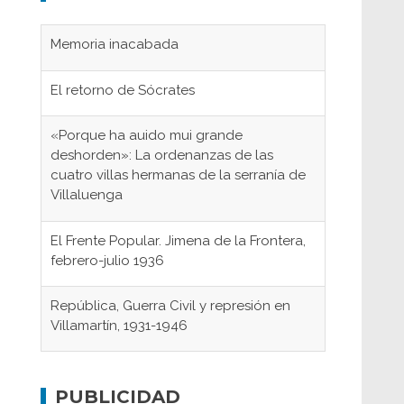
Memoria inacabada
El retorno de Sócrates
«Porque ha auido mui grande
deshorden»: La ordenanzas de las
cuatro villas hermanas de la serranía de
Villaluenga
El Frente Popular. Jimena de la Frontera,
febrero-julio 1936
República, Guerra Civil y represión en
Villamartín, 1931-1946
Gaditanos deportados a campos de
concentración nazis
PUBLICIDAD
Don Perafán de Ribera y sus