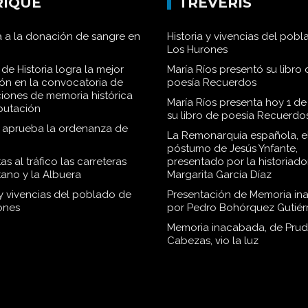
RIQUE
TRÉVERIS
 a la donación de sangre en
Historia y vivencias del pob
Los Hurones
de Historia logra la mejor
María Ríos presentó su libro 
ión en la convocatoria de
poesía Recuerdos
iones de memoria histórica
María Ríos presenta hoy 1 de
iputación
su libro de poesía Recuerdo
o aprueba la ordenanza de
La Remonarquía española, el
póstumo de Jesús Ynfante,
as al tráfico las carreteras
presentado por la historiado
tano y la Albuera
Margarita García Díaz
 y vivencias del poblado de
Presentación de Memoria in
ones
por Pedro Bohórquez Gutiér
Memoria inacabada, de Pru
Cabezas, vio la luz