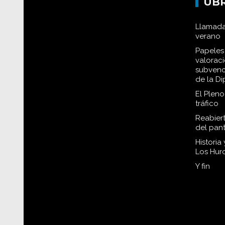
UB
Llamada
verano
Papeles 
valorac
subvenc
de la D
El Plen
tráfico
Reabiert
del pan
Historia
Los Hur
Y fin