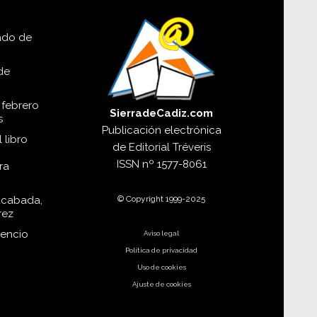
lado de
de
 febrero
SierradeCadiz.com
s
Publicación electrónica
 libro
de
Editorial Tréveris
ISSN
nº 1577-8061
ra
© Copyright 1999-2025
acabada,
rez
dencio
Aviso legal
Política de privacidad
Uso de cookies
Ajuste de cookies