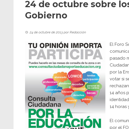
24 de octubre sobre lo
Gobierno
24 de octubre de 2013
por
Redacción
El Foro S
comunica
pasado mi
Ciudadan
por la E
votar si 
rechazan 
14 años p
identidad
14 horas 
El comun
por el FO