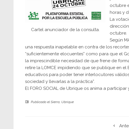
octubre e
horas y d
La votaci
direcció
Cartel anunciador de la consulta.
octubre.
Según MA
una respuesta inapelable en contra de los recort
“suficientemente elocuentes” como para que el Go
la imprescindible necesidad de que frene de forma
retire la LOMCE impidiendo que se publique en el 
educativos para poder tener interlocutores válid
sociedad y llevarlas a la práctica”.
El FORO SOCIAL de Ubrique os anima a participar y
Publicado el
Sierra
,
Ubrique
Ante