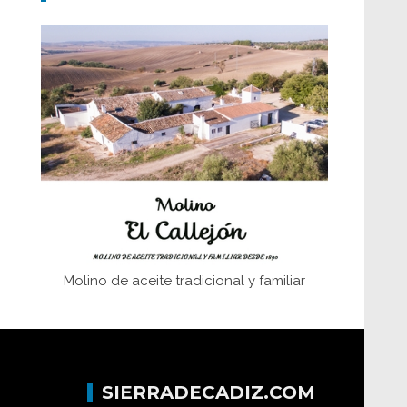
fundaciones de Bornos
El Frente Popular. Ubrique, febrero-julio
1936
Juntar las letras. La alfabetización en el
campo: del afán de saber a la
autogestión
Historia y vivencias del poblado de Los
Hurones
Molino de aceite tradicional y familiar
SIERRADECADIZ.COM