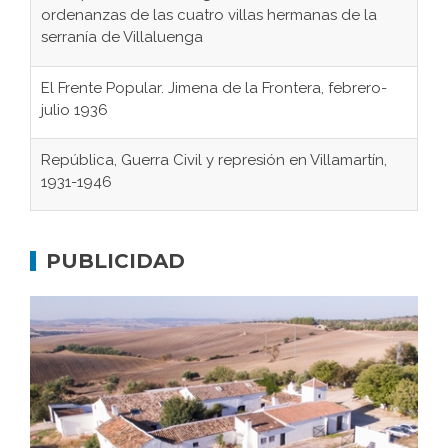
ordenanzas de las cuatro villas hermanas de la
serranía de Villaluenga
El Frente Popular. Jimena de la Frontera, febrero-
julio 1936
República, Guerra Civil y represión en Villamartín,
1931-1946
Gaditanos deportados a campos de
concentración nazis
PUBLICIDAD
Don Perafán de Ribera y sus fundaciones de
Bornos
El Frente Popular. Ubrique, febrero-julio 1936
Juntar las letras. La alfabetización en el campo: del