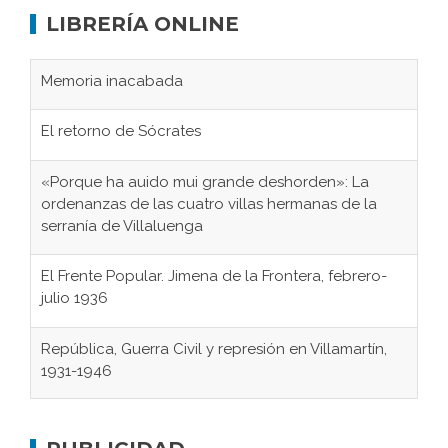
LIBRERÍA ONLINE
Memoria inacabada
El retorno de Sócrates
«Porque ha auido mui grande deshorden»: La
ordenanzas de las cuatro villas hermanas de la
serranía de Villaluenga
El Frente Popular. Jimena de la Frontera, febrero-
julio 1936
República, Guerra Civil y represión en Villamartín,
1931-1946
Gaditanos deportados a campos de
concentración nazis