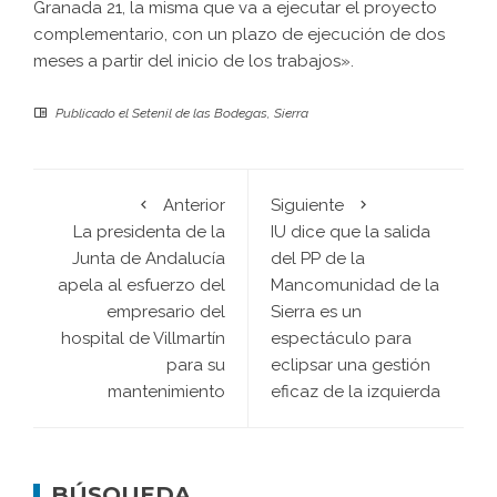
Granada 21, la misma que va a ejecutar el proyecto
complementario, con un plazo de ejecución de dos
meses a partir del inicio de los trabajos».
Publicado el
Setenil de las Bodegas
,
Sierra
Anterior
Siguiente
La presidenta de la
IU dice que la salida
Junta de Andalucía
del PP de la
apela al esfuerzo del
Mancomunidad de la
empresario del
Sierra es un
hospital de Villmartín
espectáculo para
para su
eclipsar una gestión
mantenimiento
eficaz de la izquierda
BÚSQUEDA