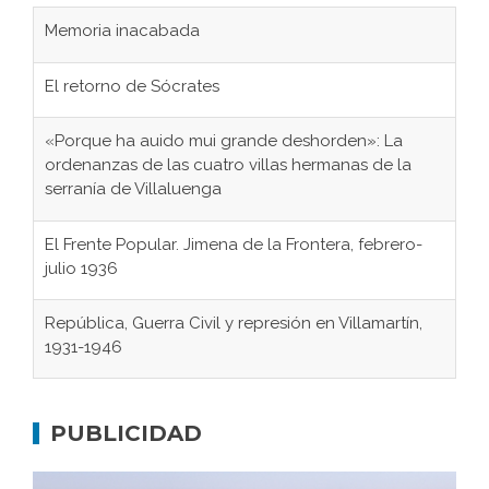
Memoria inacabada
El retorno de Sócrates
«Porque ha auido mui grande deshorden»: La
ordenanzas de las cuatro villas hermanas de la
serranía de Villaluenga
El Frente Popular. Jimena de la Frontera, febrero-
julio 1936
República, Guerra Civil y represión en Villamartín,
1931-1946
Gaditanos deportados a campos de
concentración nazis
PUBLICIDAD
Don Perafán de Ribera y sus fundaciones de