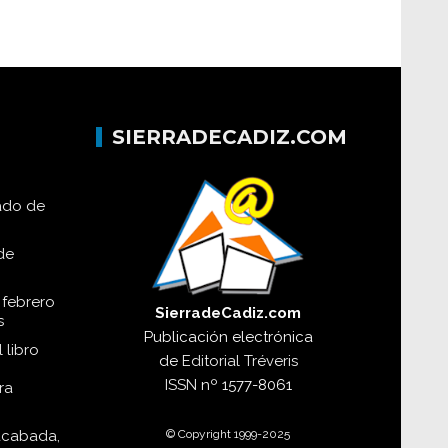
SIERRADECADIZ.COM
lado de
de
 febrero
SierradeCadiz.com
s
Publicación electrónica
 libro
de
Editorial Tréveris
ISSN
nº 1577-8061
ra
© Copyright 1999-2025
acabada,