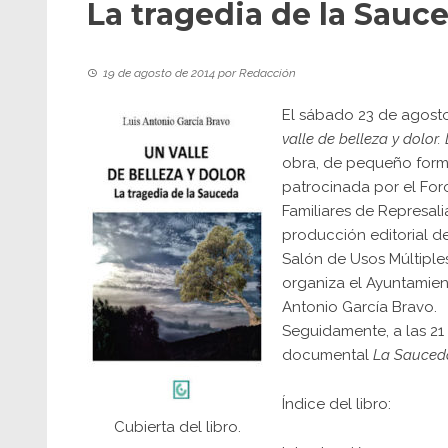
La tragedia de la Sauce
19 de agosto de 2014
por
Redacción
El sábado 23 de agosto 
valle de belleza y dolor
obra, de pequeño forma
patrocinada por el For
Familiares de Represal
producción editorial de
Salón de Usos Múltiple
organiza el Ayuntamient
Antonio García Bravo.
Seguidamente, a las 21 
documental
La Sauceda
Índice del libro:
Cubierta del libro.