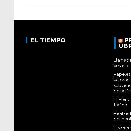
EL TIEMPO
P
UB
Llamada
verano
Papeles 
valorac
subvenc
de la D
El Plen
tráfico
Reabiert
del pan
Historia