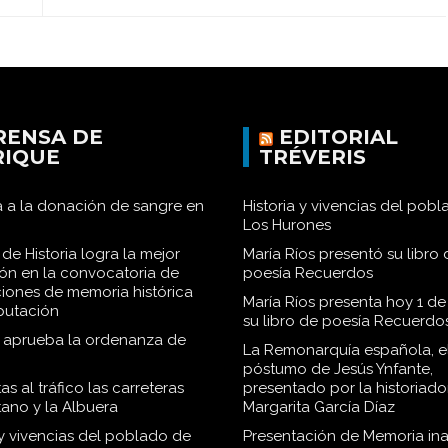
RENSA DE
EDITORIAL
RIQUE
TRÉVERIS
 a la donación de sangre en
Historia y vivencias del pob
Los Hurones
de Historia logra la mejor
María Ríos presentó su libro 
ión en la convocatoria de
poesía Recuerdos
iones de memoria histórica
María Ríos presenta hoy 1 de
iputación
su libro de poesía Recuerdo
o aprueba la ordenanza de
La Remonarquía española, el
póstumo de Jesús Ynfante,
as al tráfico las carreteras
presentado por la historiado
tano y la Albuera
Margarita García Díaz
 y vivencias del poblado de
Presentación de Memoria in