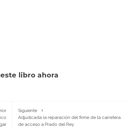
este libro ahora
rior
Siguiente
ico
Adjudicada la reparación del firme de la carretera
lgar
de acceso a Prado del Rey