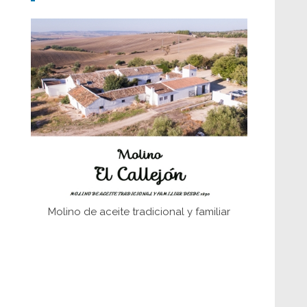
fundaciones de Bornos
El Frente Popular. Ubrique, febrero-julio
1936
Juntar las letras. La alfabetización en el
campo: del afán de saber a la
autogestión
Historia y vivencias del poblado de Los
Hurones
Memoria inacabada
Molino de aceite tradicional y familiar