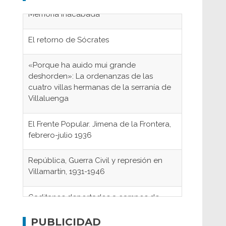
El retorno de Sócrates
«Porque ha auido mui grande
deshorden»: La ordenanzas de las
cuatro villas hermanas de la serranía de
Villaluenga
El Frente Popular. Jimena de la Frontera,
febrero-julio 1936
República, Guerra Civil y represión en
Villamartín, 1931-1946
Gaditanos deportados a campos de
concentración nazis
Don Perafán de Ribera y sus
PUBLICIDAD