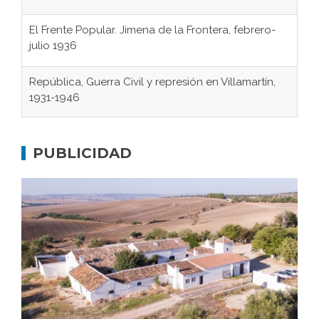
El Frente Popular. Jimena de la Frontera, febrero-
julio 1936
República, Guerra Civil y represión en Villamartín,
1931-1946
Gaditanos deportados a campos de
concentración nazis
PUBLICIDAD
Don Perafán de Ribera y sus fundaciones de
Bornos
El Frente Popular. Ubrique, febrero-julio 1936
Juntar las letras. La alfabetización en el campo: del
afán de saber a la autogestión