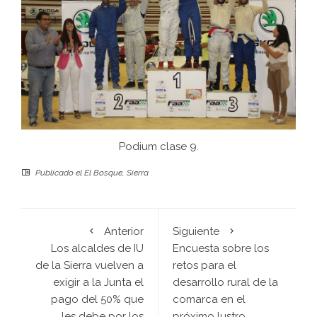
Podium clase 9.
Publicado el
El Bosque
,
Sierra
Anterior
Siguiente
Los alcaldes de IU
Encuesta sobre los
de la Sierra vuelven a
retos para el
exigir a la Junta el
desarrollo rural de la
pago del 50% que
comarca en el
les debe por los
próximo lustro