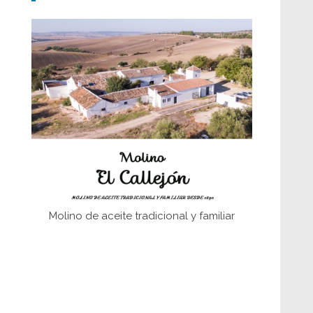
Don Perafán de Ribera y sus
fundaciones de Bornos
El Frente Popular. Ubrique, febrero-julio
1936
Juntar las letras. La alfabetización en el
campo: del afán de saber a la
autogestión
Historia y vivencias del poblado de Los
Hurones
Molino de aceite tradicional y familiar