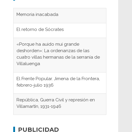
Memoria inacabada
El retorno de Sócrates
«Porque ha auido mui grande
deshorden»: La ordenanzas de las
cuatro villas hermanas de la serranía de
Villaluenga
El Frente Popular. Jimena de la Frontera,
febrero-julio 1936
República, Guerra Civil y represión en
Villamartín, 1931-1946
Gaditanos deportados a campos de
concentración nazis
PUBLICIDAD