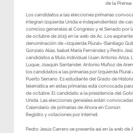
de la Prensa 
Los candidatos a las elecciones primarias convo
integran Izquierda Unida e independientes) de cara
comicios generales al Congreso y el Senado por la
de octubre de 2015 en la
web de Ac
. Los aspirant
denominación de «Izquierda Plural» (Santiago Guti
Gonzalo Alías, Isabel María Fernández y Pedro Jesú
candidatos a título individual (Juan Antonio Ariza, 
Luque, Joaquín Santander, Antonio Muñoz de Arenil
los candidatos a las primarias por Izquierda Plura
Puerto Serrano. Es estudiante del Grado de Historia
telemática en estas primarias está convocada para 
de octubre. El candidato a la presidencia del Go
Unida. Las elecciones geneales están convocadas 
Calendario de primarias de Ahora en Común
.
Registro y votaciones por internet
.
Pedro Jesús Carrero se presenta así en la web de A