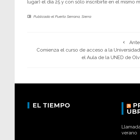
lugar) el día 25 y con sólo inscribirte en el mism
Publicado el
Puerto Serrano
,
Sierra
Ante
Comienza el curso de acceso a la Universidad
el Aula de la UNED de Olv
EL TIEMPO
P
UB
Llamada
verano