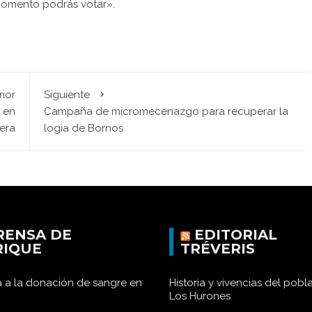
o momento podrás votar».
rior
Siguiente
 en
Campaña de micromecenazgo para recuperar la
era
logia de Bornos
RENSA DE
EDITORIAL
RIQUE
TRÉVERIS
 a la donación de sangre en
Historia y vivencias del pob
Los Hurones