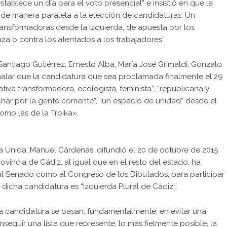
tablece un día para el voto presencial” e insistió en que la
 de manera paralela a la elección de candidaturas. Un
ansformadoras desde la izquierda, de apuesta por los
aza o contra los atentados a los trabajadores”.
Santiago Gutiérrez, Ernesto Alba, María José Grimaldi, Gonzalo
eñalar que la candidatura que sea proclamada finalmente el 29
tiva transformadora, ecologista, feminista”, “republicana y
char por la gente corriente”, “un espacio de unidad” desde el
omo las de la Troika».
da Unida, Manuel Cárdenas, difundió el 20 de octubre de 2015
vincia de Cádiz, al igual que en el resto del estado, ha
l Senado como al Congreso de los Diputados, para participar
dicha candidatura es “Izquierda Plural de Cádiz”.
a candidatura se basan, fundamentalmente, en evitar una
seguir una lista que represente, lo más fielmente posible, la