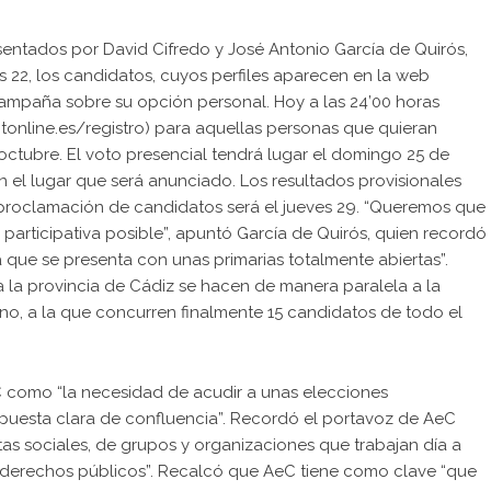
entados por David Cifredo y José Antonio García de Quirós,
 22, los candidatos, cuyos perfiles aparecen en la web
mpaña sobre su opción personal. Hoy a las 24’00 horas
votonline.es/registro) para aquellas personas que quieran
 octubre. El voto presencial tendrá lugar el domingo 25 de
n el lugar que será anunciado. Los resultados provisionales
a proclamación de candidatos será el jueves 29. “Queremos que
participativa posible”, apuntó García de Quirós, quien recordó
 que se presenta con unas primarias totalmente abiertas”.
 la provincia de Cádiz se hacen de manera paralela a la
no, a la que concurren finalmente 15 candidatos de todo el
eC como “la necesidad de acudir a unas elecciones
uesta clara de confluencia”. Recordó el portavoz de AeC
stas sociales, de grupos y organizaciones que trabajan día a
os derechos públicos”. Recalcó que AeC tiene como clave “que