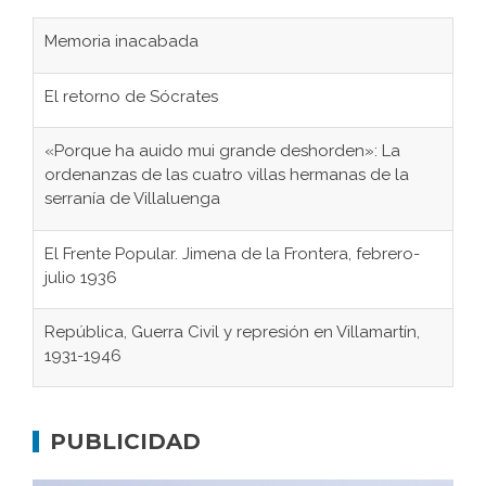
Memoria inacabada
El retorno de Sócrates
«Porque ha auido mui grande deshorden»: La
ordenanzas de las cuatro villas hermanas de la
serranía de Villaluenga
El Frente Popular. Jimena de la Frontera, febrero-
julio 1936
República, Guerra Civil y represión en Villamartín,
1931-1946
Gaditanos deportados a campos de
concentración nazis
PUBLICIDAD