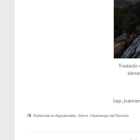
Traslado 
térmi
[wp_banner
Publicado el
Algodonales
,
Sierra
,
Villaluenga del Rosario