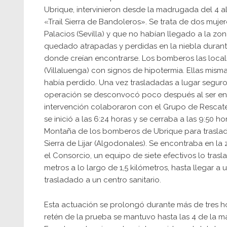
Ubrique, intervinieron desde la madrugada del 4 al
«Trail Sierra de Bandoleros». Se trata de dos muje
Palacios (Sevilla) y que no habían llegado a la zo
quedado atrapadas y perdidas en la niebla durante
donde creían encontrarse. Los bomberos las locali
(Villaluenga) con signos de hipotermia. Ellas mi
había perdido. Una vez trasladadas a lugar seguro
operación se desconvocó poco después al ser enc
intervención colaboraron con el Grupo de Rescate
se inició a las 6:24 horas y se cerraba a las 9:50 
Montaña de los bomberos de Ubrique para trasladar
Sierra de Lijar (Algodonales). Se encontraba en la 
el Consorcio, un equipo de siete efectivos lo tra
metros a lo largo de 1,5 kilómetros, hasta llegar a
trasladado a un centro sanitario.
Esta actuación se prolongó durante más de tres horas
retén de la prueba se mantuvo hasta las 4 de la 