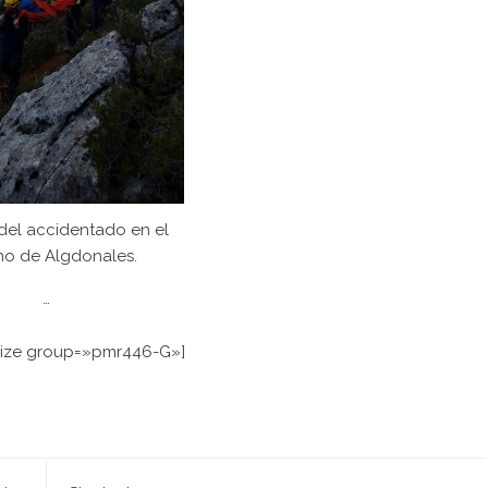
del accidentado en el
no de Algdonales.
…
ize group=»pmr446-G»]