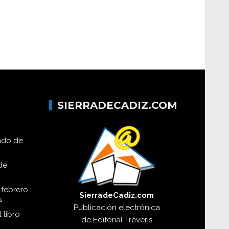
SIERRADECADIZ.COM
lado de
de
 febrero
SierradeCadiz.com
s
Publicación electrónica
 libro
de
Editorial Tréveris