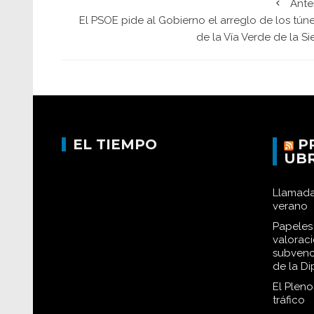
Ante
El PSOE pide al Gobierno el arreglo de los tún
de la Vía Verde de la Si
EL TIEMPO
P
UB
Llamada
verano
Papeles 
valorac
subvenc
de la D
El Plen
tráfico