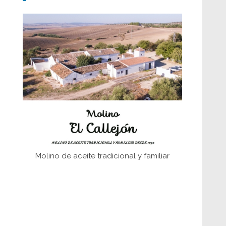
fundaciones de Bornos
El Frente Popular. Ubrique, febrero-julio
1936
Juntar las letras. La alfabetización en el
campo: del afán de saber a la
autogestión
Historia y vivencias del poblado de Los
Hurones
Molino de aceite tradicional y familiar