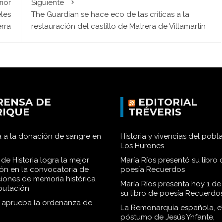
rior
Siguiente
eles
The Guardian se hace eco de las críticas a la
erra
restauración del castillo de Matrera de Villamartín
RENSA DE
EDITORIAL
RIQUE
TRÉVERIS
 a la donación de sangre en
Historia y vivencias del pob
Los Hurones
de Historia logra la mejor
María Ríos presentó su libro 
ión en la convocatoria de
poesía Recuerdos
iones de memoria histórica
María Ríos presenta hoy 1 de
iputación
su libro de poesía Recuerdo
o aprueba la ordenanza de
La Remonarquía española, el
póstumo de Jesús Ynfante,