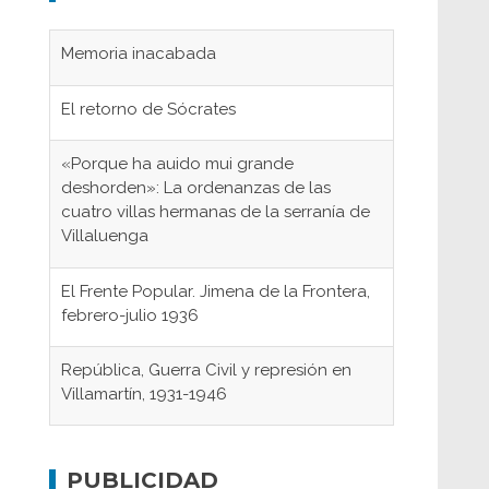
Memoria inacabada
El retorno de Sócrates
«Porque ha auido mui grande
deshorden»: La ordenanzas de las
cuatro villas hermanas de la serranía de
Villaluenga
El Frente Popular. Jimena de la Frontera,
febrero-julio 1936
República, Guerra Civil y represión en
Villamartín, 1931-1946
Gaditanos deportados a campos de
concentración nazis
Don Perafán de Ribera y sus
PUBLICIDAD