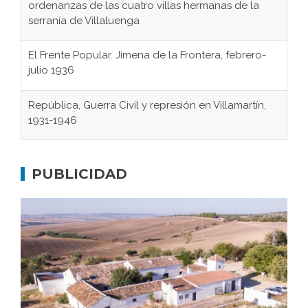
ordenanzas de las cuatro villas hermanas de la
serranía de Villaluenga
El Frente Popular. Jimena de la Frontera, febrero-
julio 1936
República, Guerra Civil y represión en Villamartín,
1931-1946
Gaditanos deportados a campos de
concentración nazis
PUBLICIDAD
Don Perafán de Ribera y sus fundaciones de
Bornos
El Frente Popular. Ubrique, febrero-julio 1936
Juntar las letras. La alfabetización en el campo: del
afán de saber a la autogestión