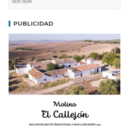
Gaditanos deportados a campos de
concentración nazis
PUBLICIDAD
Don Perafán de Ribera y sus fundaciones de
Bornos
El Frente Popular. Ubrique, febrero-julio 1936
Juntar las letras. La alfabetización en el campo: del
afán de saber a la autogestión
Historia y vivencias del poblado de Los Hurones