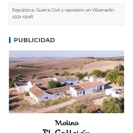
República, Guerra Civil y represión en Villamartín,
1931-1946
Gaditanos deportados a campos de
concentración nazis
PUBLICIDAD
Don Perafán de Ribera y sus fundaciones de
Bornos
El Frente Popular. Ubrique, febrero-julio 1936
Juntar las letras. La alfabetización en el campo: del
afán de saber a la autogestión
Historia y vivencias del poblado de Los Hurones