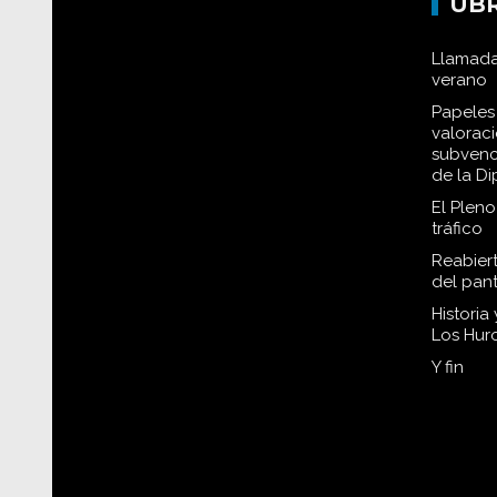
UB
Llamada
verano
Papeles 
valorac
subvenc
de la D
El Plen
tráfico
Reabiert
del pan
Historia
Los Hur
Y fin