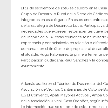
El 12 de septiembre de 2016 se celebró en la Casa
Grupo de Desarrollo Rural de la Sierra de Cádiz 
integrados en este órgano. En estos encuentros se
de la Estrategia de Desarrollo Local Participativa d
necesidades que expresen estos agentes clave del 
del Mapa Social. A estas reuniones se ha invitado 
experiencia y conocimiento en relación a diferente
comarca con el fin último de propiciar el desarroll
el alcalde, Hugo Palomares, la primera teniente d
Participación ciudadana, Raúl Sánchez y la conce
Ayuntamiento.
Además asistieron el Técnico de Desarrollo, del C
Asociación de Vecinos Cantarranas de Coto de Bor
IES El Convento, Apafi, Mayores Activos, , Ampa C
de la Asociación Juvenil Casa Ordóñez, según inf
La información que se recoge de estos procesos pa