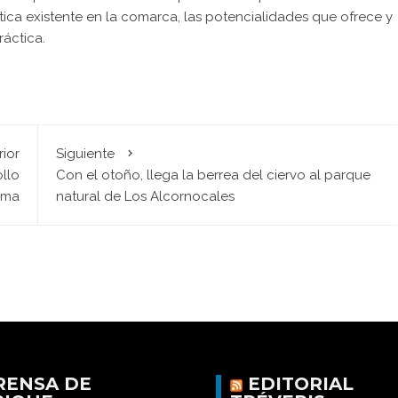
ica existente en la comarca, las potencialidades que ofrece y
áctica.
rior
Siguiente
ollo
Con el otoño, llega la berrea del ciervo al parque
ema
natural de Los Alcornocales
RENSA DE
EDITORIAL