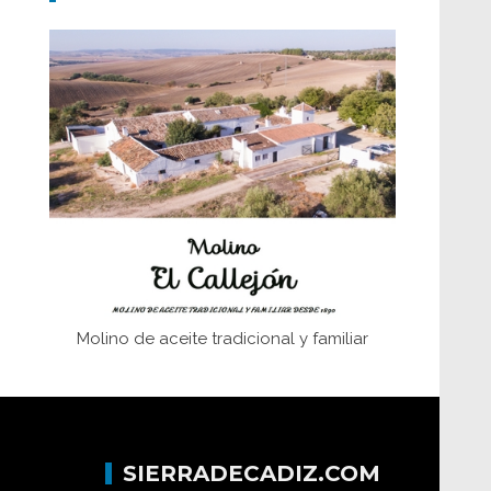
Don Perafán de Ribera y sus
fundaciones de Bornos
El Frente Popular. Ubrique, febrero-julio
1936
Juntar las letras. La alfabetización en el
campo: del afán de saber a la
autogestión
Historia y vivencias del poblado de Los
Hurones
Molino de aceite tradicional y familiar
SIERRADECADIZ.COM