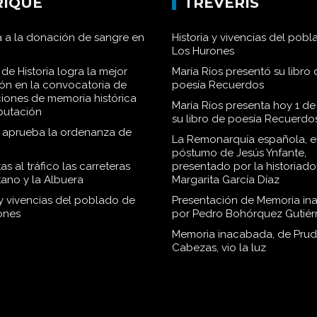
RIQUE
TRÉVERIS
 a la donación de sangre en
Historia y vivencias del pob
Los Hurones
de Historia logra la mejor
María Ríos presentó su libro 
ión en la convocatoria de
poesía Recuerdos
iones de memoria histórica
María Ríos presenta hoy 1 de
iputación
su libro de poesía Recuerdo
o aprueba la ordenanza de
La Remonarquía española, el
póstumo de Jesús Ynfante,
as al tráfico las carreteras
presentado por la historiado
tano y la Albuera
Margarita García Díaz
 y vivencias del poblado de
Presentación de Memoria in
ones
por Pedro Bohórquez Gutiér
Memoria inacabada, de Pru
Cabezas, vio la luz