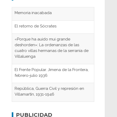
Memoria inacabada
El retorno de Sócrates
«Porque ha auido mui grande
deshorden»: La ordenanzas de las
cuatro villas hermanas de la serranía de
Villaluenga
El Frente Popular. Jimena de la Frontera,
febrero-julio 1936
República, Guerra Civil y represión en
Villamartín, 1931-1946
Gaditanos deportados a campos de
concentración nazis
PUBLICIDAD