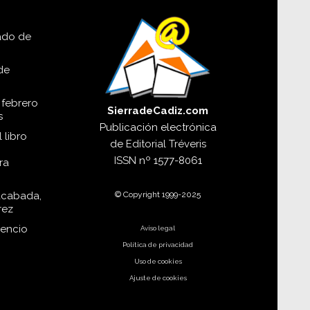
lado de
de
 febrero
SierradeCadiz.com
s
Publicación electrónica
 libro
de
Editorial Tréveris
ISSN
nº 1577-8061
ra
© Copyright 1999-2025
acabada,
rez
dencio
Aviso legal
Política de privacidad
Uso de cookies
Ajuste de cookies