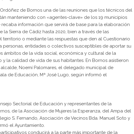
 Ordóñez de Bornos una de las reuniones que los técnicos del
están manteniendo con «agentes-clave» de los 19 municipios
 recaba información que servirá de base para la elaboración
e la Sierra de Cádiz hasta 2020, bien a través de las
territorio o mediante las respuestas que den al Cuestionario
a personas, entidades o colectivos susceptibles de aportar su
s ámbitos de la vida social, económica y cultural de la
o y la calidad de vida de sus habitantes. En Bornos asistieron
e alcalde, Noemí Palomares, el delegado municipal de
jala de Educación, Mª José Lugo, según informó el
onsejo Sectorial de Educación y representantes de la
nos, de la Asociación de Mujeres la Esperanza, del Ampa del
olegio S. Fernando, Asociación de Vecinos Bda. Manuel Soto y
ormó el Ayuntamiento.
rticipativos conducirá a la parte más importante de la