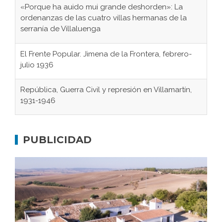
«Porque ha auido mui grande deshorden»: La
ordenanzas de las cuatro villas hermanas de la
serranía de Villaluenga
El Frente Popular. Jimena de la Frontera, febrero-
julio 1936
República, Guerra Civil y represión en Villamartín,
1931-1946
Gaditanos deportados a campos de
concentración nazis
PUBLICIDAD
Don Perafán de Ribera y sus fundaciones de
Bornos
El Frente Popular. Ubrique, febrero-julio 1936