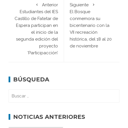
Anterior
Siguiente
Estudiantes del IES
El Bosque
Castillo de Fatetar de
conmemora su
Espera participan en
bicentenario con la
el inicio de la
VII recreación
segunda edición del
histórica, del 18 al 20
proyecto
de noviembre
‘Participacción’
BÚSQUEDA
NOTICIAS ANTERIORES