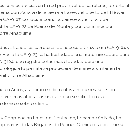
 consecuencias en la red provincial de carreteras, el corte al
lema con Zahara de la Sierra a través del puerto de El Boyar;
a CA-9107, conocida como la carretera de Lora, que
84; la CA-9122 de Puerto del Monte y con comunica con
Torre Alháquime.
as al tráfico las carreteras de acceso a Grazalema (CA-9104 y
lle. Hacia la CA-9123 se ha trasladado una moto-niveladora para
CA-9104, que registra cotas más elevadas, para una
eorológica lo permita se procederá de manera similar en la
nil y Torre Alháquime.
e en Arcos, así como en diferentes almacenes, se están
s vías más afectadas una vez que se retire la nieve
de hielo sobre el firme.
n y Cooperación Local de Diputación, Encarnación Niño, ha
operarios de las Brigadas de Peones Camineros para que se