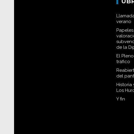
UB
Llamada
verano
Papeles 
valorac
subvenc
de la D
El Plen
tráfico
Reabiert
del pan
Historia
Los Hur
Y fin