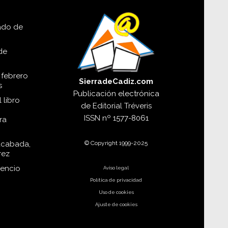
lado de
de
 febrero
SierradeCadiz.com
s
Publicación electrónica
 libro
de
Editorial Tréveris
ISSN
nº 1577-8061
ra
© Copyright 1999-2025
acabada,
rez
dencio
Aviso legal
Política de privacidad
Uso de cookies
Ajuste de cookies