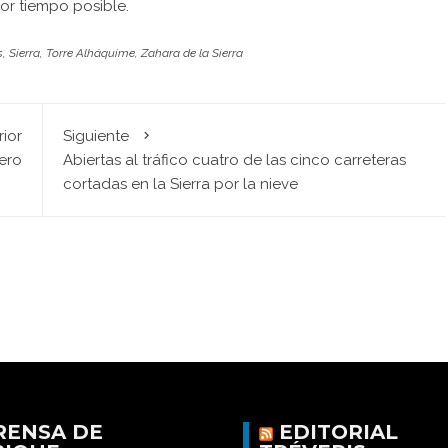
or tiempo posible.
s
,
Sierra
,
Torre Alháquime
,
Zahara de la Sierra
rior
Siguiente
ero
Abiertas al tráfico cuatro de las cinco carreteras
cortadas en la Sierra por la nieve
RENSA DE
EDITORIAL