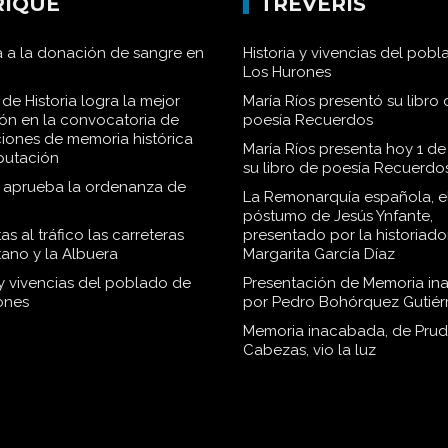
RIQUE
TRÉVERIS
 a la donación de sangre en
Historia y vivencias del pob
Los Hurones
de Historia logra la mejor
María Ríos presentó su libro 
ión en la convocatoria de
poesía Recuerdos
iones de memoria histórica
María Ríos presenta hoy 1 de
iputación
su libro de poesía Recuerdo
o aprueba la ordenanza de
La Remonarquía española, el
póstumo de Jesús Ynfante,
as al tráfico las carreteras
presentado por la historiado
tano y la Albuera
Margarita García Díaz
 y vivencias del poblado de
Presentación de Memoria in
ones
por Pedro Bohórquez Gutiér
Memoria inacabada, de Pru
Cabezas, vio la luz