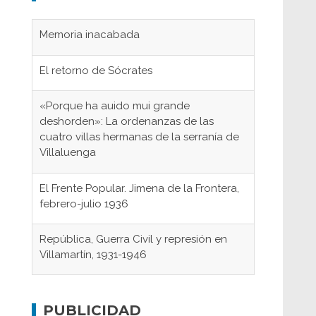
Memoria inacabada
El retorno de Sócrates
«Porque ha auido mui grande
deshorden»: La ordenanzas de las
cuatro villas hermanas de la serranía de
Villaluenga
El Frente Popular. Jimena de la Frontera,
febrero-julio 1936
República, Guerra Civil y represión en
Villamartín, 1931-1946
Gaditanos deportados a campos de
concentración nazis
PUBLICIDAD