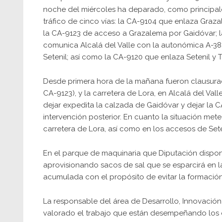
noche del miércoles ha deparado, como principales
tráfico de cinco vías: la CA-9104 que enlaza Graza
la CA-9123 de acceso a Grazalema por Gaidóvar; l
comunica Alcalá del Valle con la autonómica A-3
Setenil; así como la CA-9120 que enlaza Setenil y 
Desde primera hora de la mañana fueron clausurad
CA-9123), y la carretera de Lora, en Alcalá del Va
dejar expedita la calzada de Gaidóvar y dejar la 
intervención posterior. En cuanto la situación met
carretera de Lora, así como en los accesos de Sete
En el parque de maquinaria que Diputación dispon
aprovisionando sacos de sal que se esparcirá en la
acumulada con el propósito de evitar la formación 
La responsable del área de Desarrollo, Innovació
valorado el trabajo que están desempeñando los 