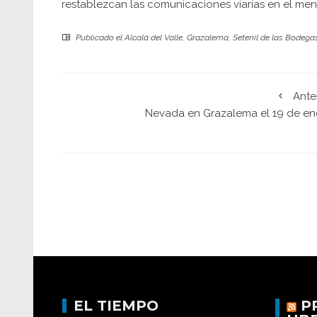
restablezcan las comunicaciones viarias en el men
Publicado el
Alcalá del Valle
,
Grazalema
,
Setenil de las Bodega
Ante
Nevada en Grazalema el 19 de en
EL TIEMPO
P