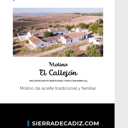
Don Perafán de Ribera y sus
fundaciones de Bornos
El Frente Popular. Ubrique, febrero-julio
1936
Juntar las letras. La alfabetización en el
campo: del afán de saber a la
autogestión
Historia y vivencias del poblado de Los
Hurones
Molino de aceite tradicional y familiar
SIERRADECADIZ.COM