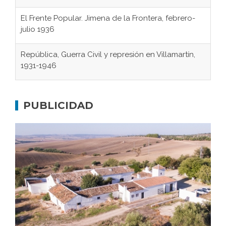
El Frente Popular. Jimena de la Frontera, febrero-
julio 1936
República, Guerra Civil y represión en Villamartín,
1931-1946
Gaditanos deportados a campos de
concentración nazis
PUBLICIDAD
Don Perafán de Ribera y sus fundaciones de
Bornos
El Frente Popular. Ubrique, febrero-julio 1936
Juntar las letras. La alfabetización en el campo: del
afán de saber a la autogestión