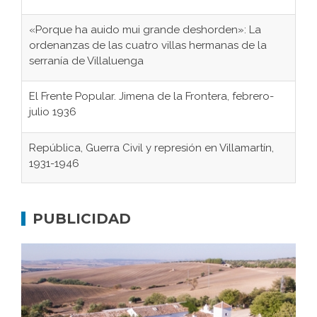
«Porque ha auido mui grande deshorden»: La
ordenanzas de las cuatro villas hermanas de la
serranía de Villaluenga
El Frente Popular. Jimena de la Frontera, febrero-
julio 1936
República, Guerra Civil y represión en Villamartín,
1931-1946
Gaditanos deportados a campos de
concentración nazis
PUBLICIDAD
Don Perafán de Ribera y sus fundaciones de
Bornos
El Frente Popular. Ubrique, febrero-julio 1936