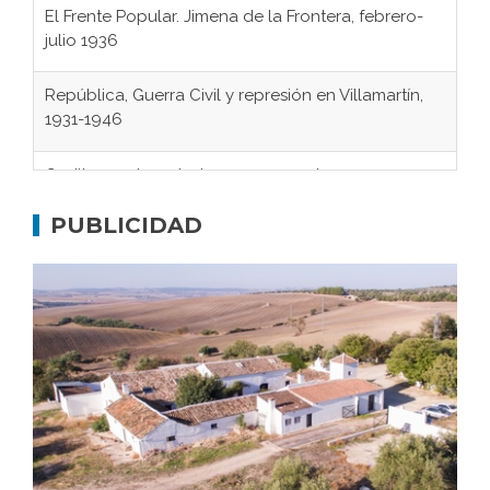
julio 1936
República, Guerra Civil y represión en Villamartín,
1931-1946
Gaditanos deportados a campos de
concentración nazis
Don Perafán de Ribera y sus fundaciones de
PUBLICIDAD
Bornos
El Frente Popular. Ubrique, febrero-julio 1936
Juntar las letras. La alfabetización en el campo: del
afán de saber a la autogestión
Historia y vivencias del poblado de Los Hurones
Memoria inacabada