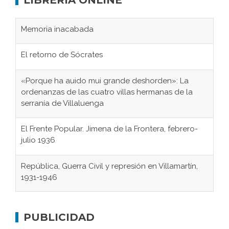
Memoria inacabada
El retorno de Sócrates
«Porque ha auido mui grande deshorden»: La
ordenanzas de las cuatro villas hermanas de la
serranía de Villaluenga
El Frente Popular. Jimena de la Frontera, febrero-
julio 1936
República, Guerra Civil y represión en Villamartín,
1931-1946
Gaditanos deportados a campos de
concentración nazis
PUBLICIDAD