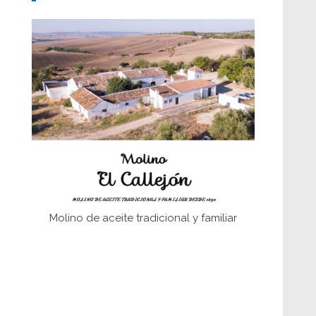
Don Perafán de Ribera y sus
fundaciones de Bornos
El Frente Popular. Ubrique, febrero-julio
1936
Juntar las letras. La alfabetización en el
campo: del afán de saber a la
autogestión
Historia y vivencias del poblado de Los
Hurones
Molino de aceite tradicional y familiar