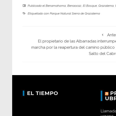
Publicado el
Benamahoma
,
Benaocaz
,
El Bosque
,
Grazalema
,
Etiquetado con
Parque Natural Sierra de Grazalema
Ante
El propietario de las Albarradas interrump
marcha por la reapertura del camino público 
Salto del Cabr
EL TIEMPO
P
UB
Llamada