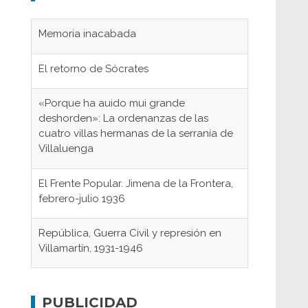
Memoria inacabada
El retorno de Sócrates
«Porque ha auido mui grande
deshorden»: La ordenanzas de las
cuatro villas hermanas de la serranía de
Villaluenga
El Frente Popular. Jimena de la Frontera,
febrero-julio 1936
República, Guerra Civil y represión en
Villamartín, 1931-1946
Gaditanos deportados a campos de
concentración nazis
PUBLICIDAD