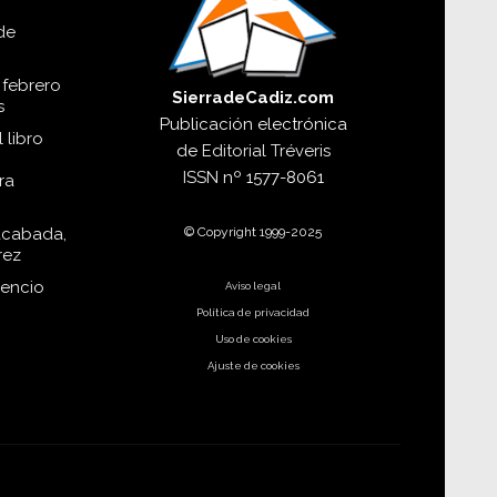
de
 febrero
SierradeCadiz.com
s
Publicación electrónica
 libro
de
Editorial Tréveris
ISSN
nº 1577-8061
ra
© Copyright 1999-2025
acabada,
rez
dencio
Aviso legal
Política de privacidad
Uso de cookies
Ajuste de cookies