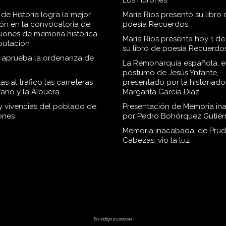
Los Hurones
de Historia logra la mejor
María Ríos presentó su libro 
ión en la convocatoria de
poesía Recuerdos
iones de memoria histórica
María Ríos presenta hoy 1 de
iputación
su libro de poesía Recuerdo
o aprueba la ordenanza de
La Remonarquía española, el
póstumo de Jesús Ynfante,
as al tráfico las carreteras
presentado por la historiado
tano y la Albuera
Margarita García Díaz
 y vivencias del poblado de
Presentación de Memoria in
ones
por Pedro Bohórquez Gutiér
Memoria inacabada, de Pru
Cabezas, vio la luz
El código es poesía.