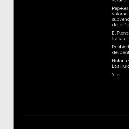
verano
Papeles 
valorac
subvenc
de la D
El Plen
tráfico
Reabiert
del pan
Historia
Los Hur
Y fin