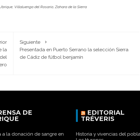
Ubrique
,
Villaluenga del Rosario
,
Zahara de la Sierra
rior
Siguiente
e la
Presentada en Puerto Serrano la selección Sierra
del
de Cádiz de fútbol benjamín
ero
RENSA DE
EDITORIAL
RIQUE
TRÉVERIS
 a la donación de sangre en
Historia y vivencias del pob