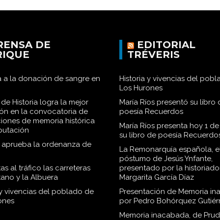
RENSA DE
EDITORIAL
RIQUE
TRÉVERIS
 a la donación de sangre en
Historia y vivencias del pob
Los Hurones
de Historia logra la mejor
María Ríos presentó su libro 
ión en la convocatoria de
poesía Recuerdos
iones de memoria histórica
María Ríos presenta hoy 1 de
iputación
su libro de poesía Recuerdo
o aprueba la ordenanza de
La Remonarquía española, el
póstumo de Jesús Ynfante,
as al tráfico las carreteras
presentado por la historiado
tano y la Albuera
Margarita García Díaz
 y vivencias del poblado de
Presentación de Memoria in
ones
por Pedro Bohórquez Gutiér
Memoria inacabada, de Pru