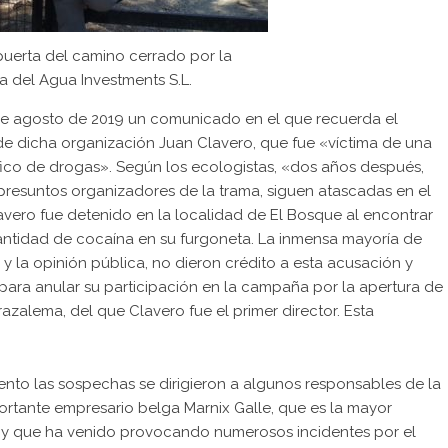
puerta del camino cerrado por la
 del Agua Investments S.L.
3 de agosto de 2019 un comunicado en el que recuerda el
 de dicha organización Juan Clavero, que fue «víctima de una
áfico de drogas». Según los ecologistas, «dos años después,
presuntos organizadores de la trama, siguen atascadas en el
vero fue detenido en la localidad de El Bosque al encontrar
cantidad de cocaína en su furgoneta. La inmensa mayoría de
z y la opinión pública, no dieron crédito a esta acusación y
ara anular su participación en la campaña por la apertura de
azalema, del que Clavero fue el primer director. Esta
to las sospechas se dirigieron a algunos responsables de la
ortante empresario belga Marnix Galle, que es la mayor
l, y que ha venido provocando numerosos incidentes por el