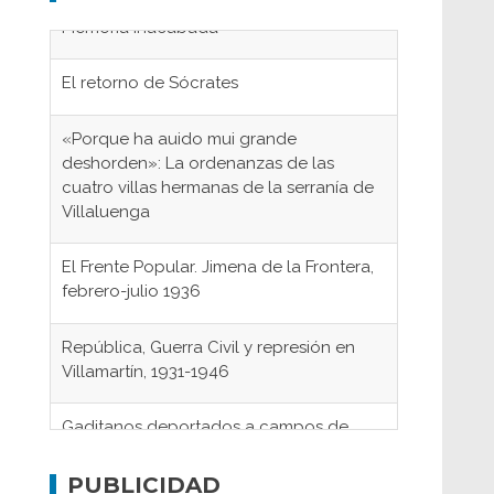
El retorno de Sócrates
«Porque ha auido mui grande
deshorden»: La ordenanzas de las
cuatro villas hermanas de la serranía de
Villaluenga
El Frente Popular. Jimena de la Frontera,
febrero-julio 1936
República, Guerra Civil y represión en
Villamartín, 1931-1946
Gaditanos deportados a campos de
concentración nazis
Don Perafán de Ribera y sus