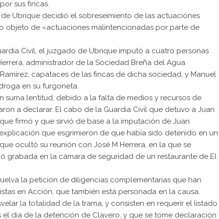
por sus fincas.
or de Ubrique decidió el sobreseimiento de las actuaciones
ido objeto de «actuaciones malintencionadas por parte de
Guardia Civil, el juzgado de Ubrique imputó a cuatro personas
Herrera, administrador de la Sociedad Breña del Agua
z Ramírez, capataces de las fincas de dicha sociedad, y Manuel
droga en su furgoneta.
on suma lentitud, debido a la falta de medios y recursos de
on a declarar. El cabo de la Guardia Civil que detuvo a Juan
que firmó y que sirvió de base a la imputación de Juan
 explicación que esgrimieron de que había sido detenido en un
ó que ocultó su reunión con José M Herrera, en la que se
ó grabada en la cámara de seguridad de un restaurante de El
esuelva la petición de diligencias complementarias que han
stas en Acción, que también está personada en la causa.
elar la totalidad de la trama, y consisten en requerir el listado
 el día de la detención de Clavero, y que se tome declaración