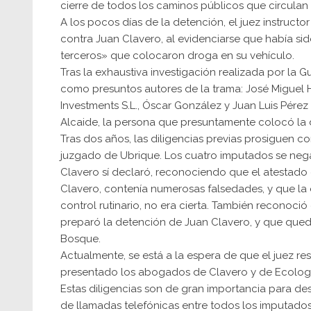
cierre de todos los caminos públicos que circulan 
A los pocos días de la detención, el juez instruct
contra Juan Clavero, al evidenciarse que había s
terceros» que colocaron droga en su vehículo.
Tras la exhaustiva investigación realizada por la 
como presuntos autores de la trama: José Miguel 
Investments S.L., Óscar González y Juan Luis Pére
Alcaide, la persona que presuntamente colocó la 
Tras dos años, las diligencias previas prosiguen c
juzgado de Ubrique. Los cuatro imputados se negar
Clavero sí declaró, reconociendo que el atestado 
Clavero, contenía numerosas falsedades, y que la
control rutinario, no era cierta. También reconoci
preparó la detención de Juan Clavero, y que qued
Bosque.
Actualmente, se está a la espera de que el juez r
presentado los abogados de Clavero y de Ecologi
Estas diligencias son de gran importancia para desv
de llamadas telefónicas entre todos los imputados