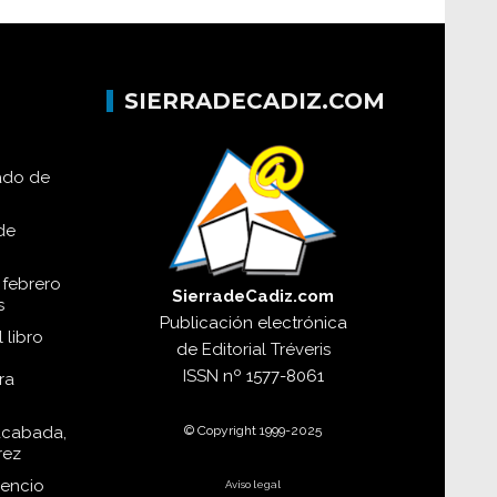
SIERRADECADIZ.COM
lado de
de
 febrero
SierradeCadiz.com
s
Publicación electrónica
 libro
de
Editorial Tréveris
ISSN
nº 1577-8061
ra
© Copyright 1999-2025
acabada,
rez
dencio
Aviso legal