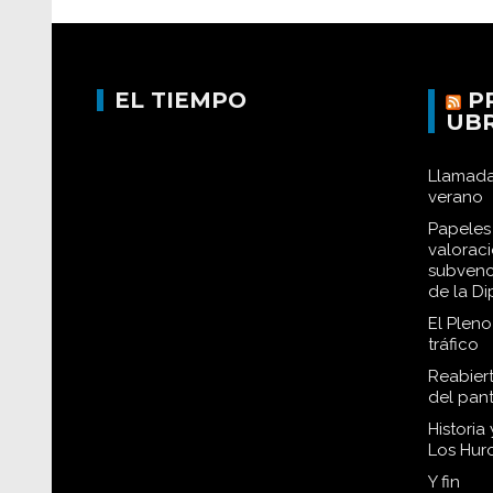
EL TIEMPO
P
UB
Llamada
verano
Papeles 
valorac
subvenc
de la D
El Plen
tráfico
Reabiert
del pan
Historia
Los Hur
Y fin