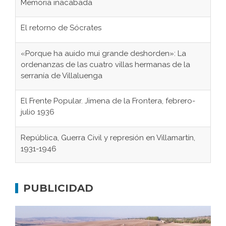
Memoria inacabada
El retorno de Sócrates
«Porque ha auido mui grande deshorden»: La
ordenanzas de las cuatro villas hermanas de la
serranía de Villaluenga
El Frente Popular. Jimena de la Frontera, febrero-
julio 1936
República, Guerra Civil y represión en Villamartín,
1931-1946
Gaditanos deportados a campos de
concentración nazis
PUBLICIDAD
Don Perafán de Ribera y sus fundaciones de
Bornos