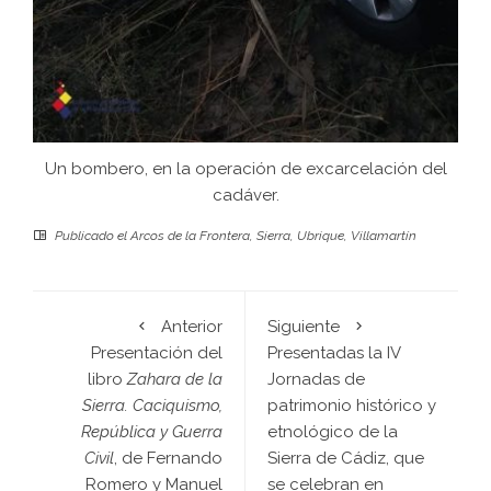
Un bombero, en la operación de excarcelación del
cadáver.
Publicado el
Arcos de la Frontera
,
Sierra
,
Ubrique
,
Villamartín
Anterior
Siguiente
Presentación del
Presentadas la IV
libro
Zahara de la
Jornadas de
Sierra. Caciquismo,
patrimonio histórico y
República y Guerra
etnológico de la
Civil
, de Fernando
Sierra de Cádiz, que
Romero y Manuel
se celebran en