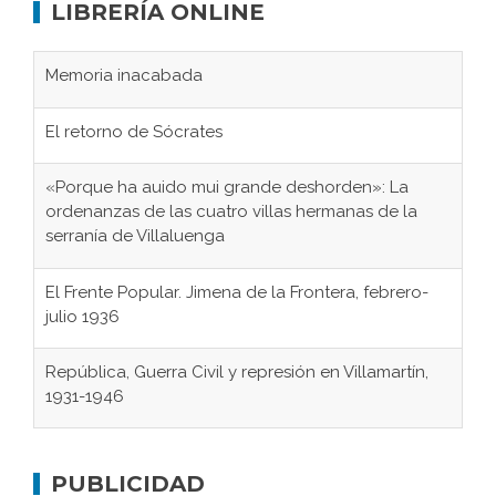
LIBRERÍA ONLINE
Memoria inacabada
El retorno de Sócrates
«Porque ha auido mui grande deshorden»: La
ordenanzas de las cuatro villas hermanas de la
serranía de Villaluenga
El Frente Popular. Jimena de la Frontera, febrero-
julio 1936
República, Guerra Civil y represión en Villamartín,
1931-1946
Gaditanos deportados a campos de
concentración nazis
PUBLICIDAD