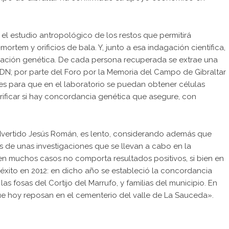
l estudio antropológico de los restos que permitirá
ortem y orificios de bala. Y, junto a esa indagación científica,
ificación genética. De cada persona recuperada se extrae una
DN; por parte del Foro por la Memoria del Campo de Gibraltar
res para que en el laboratorio se puedan obtener células
erificar si hay concordancia genética que asegure, con
advertido Jesús Román, es lento, considerando además que
s de unas investigaciones que se llevan a cabo en la
en muchos casos no comporta resultados positivos, si bien en
e éxito en 2012: en dicho año se estableció la concordancia
s fosas del Cortijo del Marrufo, y familias del municipio. En
ue hoy reposan en el cementerio del valle de La Sauceda».