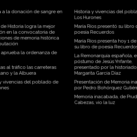
 a la donación de sangre en
Historia y vivencias del pob
Los Hurones
de Historia logra la mejor
María Ríos presentó su libro 
ión en la convocatoria de
poesía Recuerdos
iones de memoria histórica
María Ríos presenta hoy 1 de
iputación
su libro de poesía Recuerdo
o aprueba la ordenanza de
La Remonarquía española, el
póstumo de Jesús Ynfante,
as al tráfico las carreteras
presentado por la historiado
tano y la Albuera
Margarita García Díaz
 y vivencias del poblado de
Presentación de Memoria in
ones
por Pedro Bohórquez Gutiér
Memoria inacabada, de Pru
Cabezas, vio la luz