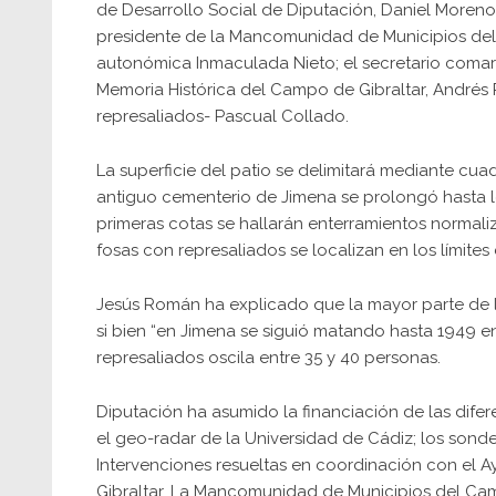
de Desarrollo Social de Diputación, Daniel Moreno;
presidente de la Mancomunidad de Municipios del 
autonómica Inmaculada Nieto; el secretario comarc
Memoria Histórica del Campo de Gibraltar, Andrés 
represaliados- Pascual Collado.
La superficie del patio se delimitará mediante cuadr
antiguo cementerio de Jimena se prolongó hasta l
primeras cotas se hallarán enterramientos normaliz
fosas con represaliados se localizan en los límites
Jesús Román ha explicado que la mayor parte de l
si bien “en Jimena se siguió matando hasta 1949 e
represaliados oscila entre 35 y 40 personas.
Diputación ha asumido la financiación de las difer
el geo-radar de la Universidad de Cádiz; los sond
Intervenciones resueltas en coordinación con el 
Gibraltar. La Mancomunidad de Municipios del C