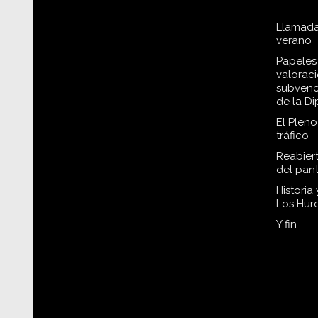
Llamada
verano
Papeles 
valorac
subvenc
de la D
El Plen
tráfico
Reabiert
del pan
Historia
Los Hur
Y fin