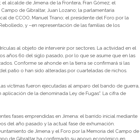
 el alcalde de Jimena de la Frontera, Fran Gómez; el
Campo de Gibraltar, Juan Lozano; la parlamentaria
al de CCOO, Manuel Triano; el presidente del Foro por la
Rebolledo, y –en representación de las familias de los
ículas al objeto de intervenir por sectores. La actividad en el
os años 60 del siglo pasado, por lo que se asume que en las
ados. Conforme se ahonde en la tierra se confirmará si las
 del patio o han sido alteradas por cuarteladas de nichos.
as víctimas fueron ejecutadas al amparo del bando de guerra,
n aplicación de la denominada Ley de Fugas”. La cifra de
entes fases emprendidas en Jimena: el barrido inicial mediante
eos del año pasado y la actual fase de exhumación.
Ayuntamiento de Jimena y el Foro por la Memoria del Campo de
ampo de Gibraltar ha confirmado su apoyo económico en