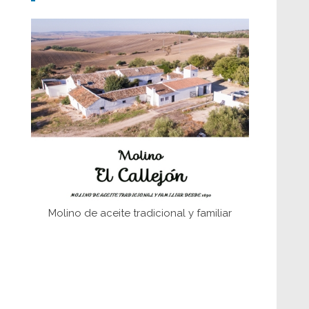
Don Perafán de Ribera y sus
fundaciones de Bornos
El Frente Popular. Ubrique, febrero-julio
1936
Juntar las letras. La alfabetización en el
campo: del afán de saber a la
autogestión
Historia y vivencias del poblado de Los
Hurones
Molino de aceite tradicional y familiar