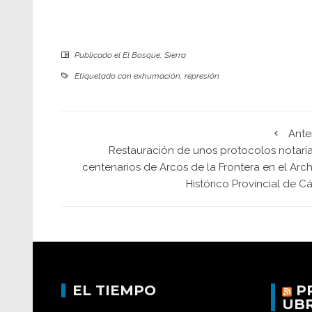
Publicado el
El Bosque
,
Sierra
Etiquetado con
exhumación
,
represión
Ante
Restauración de unos protocolos notaria
centenarios de Arcos de la Frontera en el Arc
Histórico Provincial de C
EL TIEMPO
P
UB