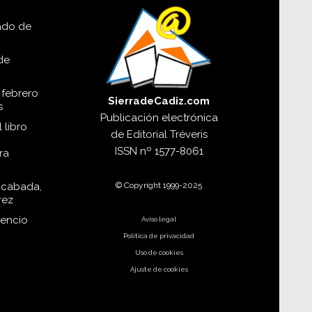
lado de
de
 febrero
SierradeCadiz.com
s
Publicación electrónica
 libro
de
Editorial Tréveris
ISSN
nº 1577-8061
ra
© Copyright 1999-2025
acabada,
rez
dencio
Aviso legal
Política de privacidad
Uso de cookies
Ajuste de cookies