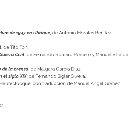
ndum de 1947 en Ubrique
, de Antonio Morales Benítez.
l
, de Tito Toni.
Guerra Civil
, de Fernando Romero Romero y Manuel Villalba
és de la prensa
, de Malgara García Díaz.
 el siglo XIX
, de Fernando Sígler Silvera.
e Hauteclocque, con traducción de Manuel Ángel Gómez
r.