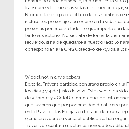
nombre de cada personaje, lo de más es la vida q
transcurre y lo que esas vidas nos puedan dejar, si
No importa si se pierde el hilo de los nombres o si
incluso los personajes; así ocurre en la vida real c
personas por nuestro lado. Lo que importa son las 
tanto sus actores. No se trata de forzar la permane
recuerdo, si ha de quedarse a nuestro lado lo hará
correspondan a la ONG Colectivo de Ayuda a los P
Widget not in any sidebars
Editorial Tréveris participa con
stand
propio en la F
los días 3 y 4 de junio de 2021. Este evento ha si
de
#Bornos
y
#CotoDeBornos,
que, de esta manera
que tuvieron que posponerse debido al cierre perim
en la Plaza de las Monjas en horario de 10:00 a 14:
ejemplares para su venta al público, se han organi
Tréveris presentará sus últimas novedades editoria