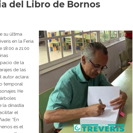
ia del Libro de Bornos
e su última
éveris en la Feria
e 18:00 a 21:00
inas
spacio de la
arajes de las
l autor aclara:
odo temporal
sonajes. He
 árboles
 la dinastía
ilitar el
ñade: “En
 menos es el