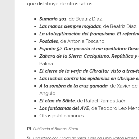
que distribuye de otros sellos:
Sumario 301
, de Beatriz Díaz.
Las manos siempre mojadas
, de Beatriz Díaz.
La utolegitimación del franquismo. El referé
Postales
, de Antonia Toscano.
España 52. Qué pasaría si me apellidara Gaso
Zahara de la Sierra. Caciquismo, República y 
Palma
El cierre de la verja de Gibraltar visto a trav
Las luchas contra las epidemias en Ubrique en
A la sombra de la cruz gamada
, de Xavier d
Angulo.
El clan de Sâhle
, de Rafael Ramos Jaén.
Los fantasmas del AVE
, de Teodoro Leo Meno
Otras publicaciones
.
Publicado el
Bornos
,
Sierra
Etiquetado con
El clan de Sâleh
,
Feria del Libro
,
Rafael Ramos