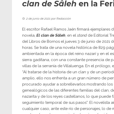
clan de Sâleh
en la Fer
2 de junio de 2021
por
Redacción
El escritor
Rafael Ramos Jaén
firmará ejemplares d
novela,
El clan de Sâleh
, en el
stand
de Editorial Tr
del Libros de Bornos el jueves 3 de junio de 2021 d
horas. Se trata de una novela histórica de 829 pág
ambientada en la época del reino nazarí y en el e
sierra gaditana, con una constante presencia de p
villas de la serranía de Villaluenga. En el prólogo, e
“Al tratarse de la historia de un clan y de un perí
amplio, ello nos enfrenta a un gran número de per
procurado ayudar a sobrellevarlos mostrando los
genealógicos de las diferentes familias del clan, de
nazarita y de los reyes castellanos, lo que puede fac
seguimiento temporal de sus pasos”. El novelista a
cualquier caso, ante este río de personajes, lo de