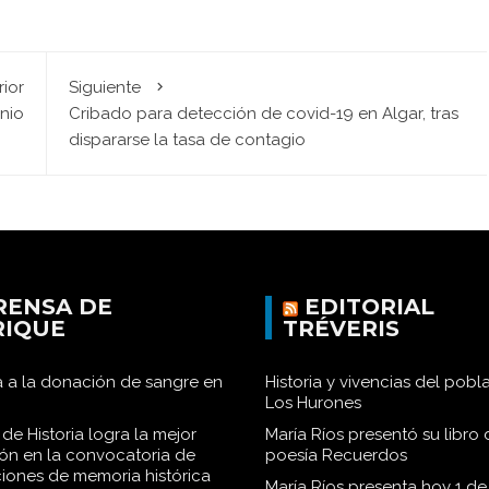
rior
Siguiente
unio
Cribado para detección de covid-19 en Algar, tras
dispararse la tasa de contagio
RENSA DE
EDITORIAL
RIQUE
TRÉVERIS
 a la donación de sangre en
Historia y vivencias del pob
Los Hurones
de Historia logra la mejor
María Ríos presentó su libro 
ión en la convocatoria de
poesía Recuerdos
iones de memoria histórica
María Ríos presenta hoy 1 de