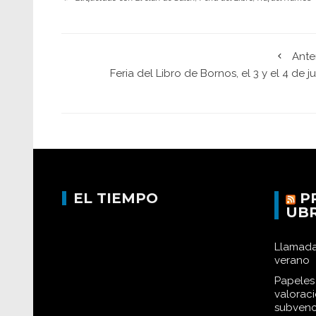
Ante
Feria del Libro de Bornos, el 3 y el 4 de j
EL TIEMPO
P
UB
Llamada
verano
Papeles 
valorac
subvenc