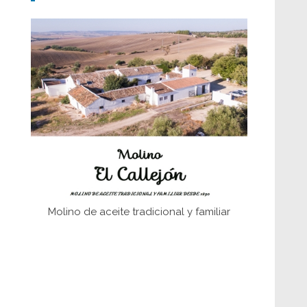
fundaciones de Bornos
El Frente Popular. Ubrique, febrero-julio
1936
Juntar las letras. La alfabetización en el
campo: del afán de saber a la
autogestión
Historia y vivencias del poblado de Los
Hurones
Memoria inacabada
Molino de aceite tradicional y familiar