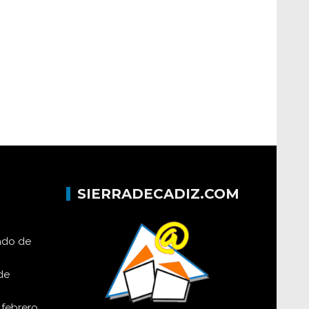
SIERRADECADIZ.COM
lado de
de
 febrero