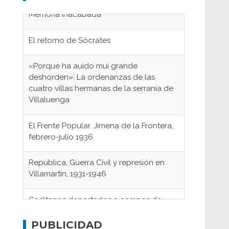
El retorno de Sócrates
«Porque ha auido mui grande
deshorden»: La ordenanzas de las
cuatro villas hermanas de la serranía de
Villaluenga
El Frente Popular. Jimena de la Frontera,
febrero-julio 1936
República, Guerra Civil y represión en
Villamartín, 1931-1946
Gaditanos deportados a campos de
concentración nazis
Don Perafán de Ribera y sus
PUBLICIDAD