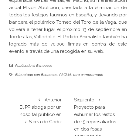
explanada de Las Ventas, en Madrid, su manifestación
anual Misión Abolición, orientada a la eliminación de
todos los festejos taurinos en España, y llevando por
bandera el polémico Torneo del Toro de la Vega, que
volverá a tener lugar el próximo 13 de septiembre en
Tordesillas, Valladolid. El Partido Animalista también ha
logrado más de 70.000 firmas en contra de este
evento a través de una recogida en su web.
Publicado el
Benaocaz
Etiquetado con
Benaocaz
,
PACMA
,
toro enmaromado
Anterior
Siguiente
El PP aboga por un
Proyecto para
hospital público en
exhumar los restos
la Sierra de Cádiz
de 15 represaliados
en dos fosas