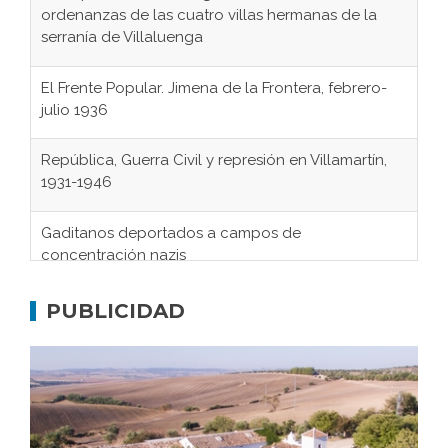
ordenanzas de las cuatro villas hermanas de la
serranía de Villaluenga
El Frente Popular. Jimena de la Frontera, febrero-
julio 1936
República, Guerra Civil y represión en Villamartín,
1931-1946
Gaditanos deportados a campos de
concentración nazis
Don Perafán de Ribera y sus fundaciones de
Bornos
PUBLICIDAD
El Frente Popular. Ubrique, febrero-julio 1936
Juntar las letras. La alfabetización en el campo: del